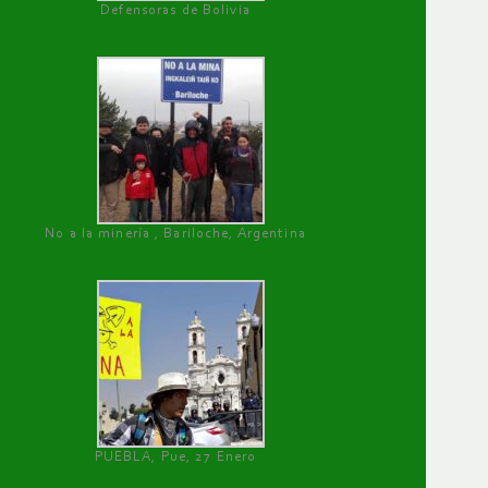
Defensoras de Bolivia
No a la minería , Bariloche, Argentina
PUEBLA, Pue, 27 Enero