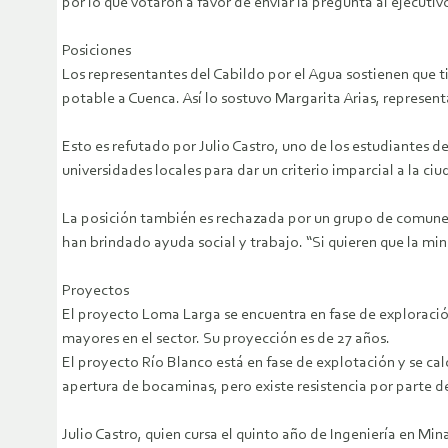
por lo que votaron a favor de enviar la pregunta al ejecutiv
Posiciones
Los representantes del Cabildo por el Agua sostienen que t
potable a Cuenca. Así lo sostuvo Margarita Arias, represent
Esto es refutado por Julio Castro, uno de los estudiantes 
universidades locales para dar un criterio imparcial a la ci
La posición también es rechazada por un grupo de comune
han brindado ayuda social y trabajo. “Si quieren que la mi
Proyectos
El proyecto Loma Larga se encuentra en fase de exploración
mayores en el sector. Su proyección es de 27 años.
El proyecto Río Blanco está en fase de explotación y se cal
apertura de bocaminas, pero existe resistencia por parte 
Julio Castro, quien cursa el quinto año de Ingeniería en Mi