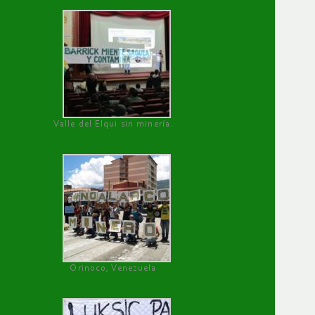
Valle del Elqui sin minería.
Orinoco, Venezuela