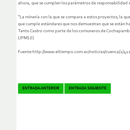
ahora, que se cumplen los parámetros de responsabilidad s
“La minería con la que se compara a estos proyectos, la qu
que cumple estándares que nos demuestran que se están hac
Tanto Castro como parte de los comuneros de Cochapamba y 
(JPM) (I)
Fuente:http://www.eltiempo.com.ec/noticias/cuenca/2/421
Navegador
ENTRADA ANTERIOR
ENTRADA SIGUIENTE
de
artículos