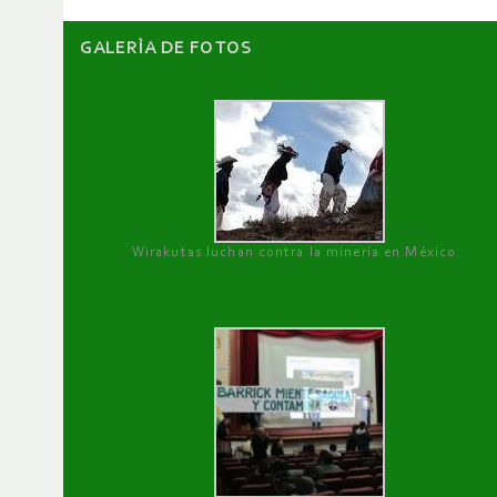
GALERÌA DE FOTOS
Wirakutas luchan contra la minería en México