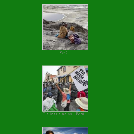
Perú
Tía María no va ! Perú