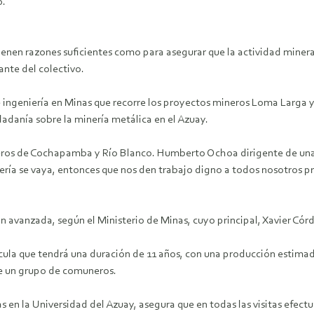
o.
ienen razones suficientes como para asegurar que la actividad minera
ante del colectivo.
de ingeniería en Minas que recorre los proyectos mineros Loma Larga 
udadanía sobre la minería metálica en el Azuay.
ros de Cochapamba y Río Blanco. Humberto Ochoa dirigente de una 
nería se vaya, entonces que nos den trabajo digno a todos nosotros p
 avanzada, según el Ministerio de Minas, cuyo principal, Xavier Cór
cula que tendrá una duración de 11 años, con una producción estimada 
de un grupo de comuneros.
nas en la Universidad del Azuay, asegura que en todas las visitas efec