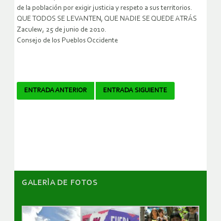
de la población por exigir justicia y respeto a sus territorios.
QUE TODOS SE LEVANTEN, QUE NADIE SE QUEDE ATRÁS
Zaculew, 25 de junio de 2010.
Consejo de los Pueblos Occidente
Navegador
ENTRADA ANTERIOR
ENTRADA SIGUIENTE
de
artículos
GALERÌA DE FOTOS