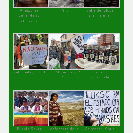
Amazonía
Perú
Valle del Elqui
defiende su
sin minería.
territorio
Vale mata, Brasil
Tía María no va !
Orinoco,
Perú
Venezuela
Pueblo Shuar
defensora de la
Caimanes, Chile