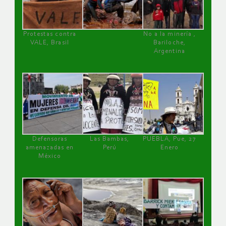
Protestas contra
No a la minería ,
VALE, Brasil
Bariloche,
Argentina
Defensoras
Las Bambas,
PUEBLA, Pue, 27
amenazadas en
Perú
Enero
México