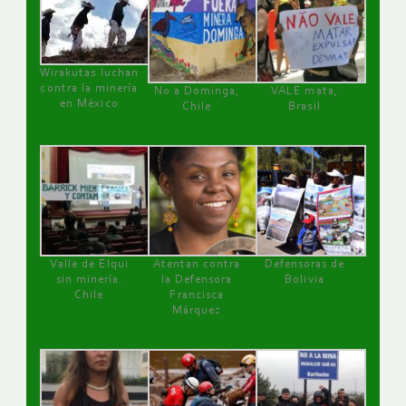
Wirakutas luchan
contra la minería
No a Dominga,
VALE mata,
en México
Chile
Brasil
Valle de Elqui
Atentan contra
Defensoras de
sin minería.
la Defensora
Bolivia
Chile
Francisca
Márquez