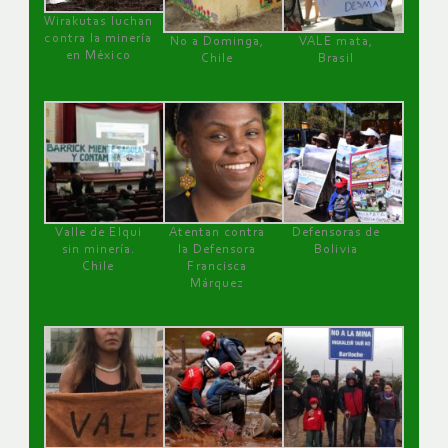
Wirakutas luchan
contra la minería
No a Dominga,
VALE mata,
en México
Chile
Brasil
Valle de Elqui
Atentan contra
Defensoras de
sin minería.
la Defensora
Bolivia
Chile
Francisca
Márquez