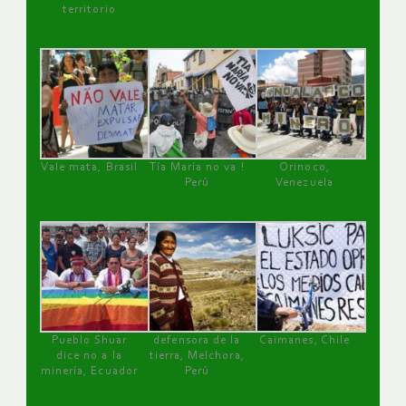
territorio
Vale mata, Brasil
Tía María no va !
Orinoco,
Perú
Venezuela
Pueblo Shuar
defensora de la
Caimanes, Chile
dice no a la
tierra, Melchora,
minería, Ecuador
Perú