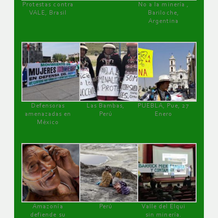
Protestas contra
No a la minería ,
VALE, Brasil
Bariloche,
Argentina
Defensoras
Las Bambas,
PUEBLA, Pue, 27
amenazadas en
Perú
Enero
México
Amazonía
Perú
Valle del Elqui
defiende su
sin minería.