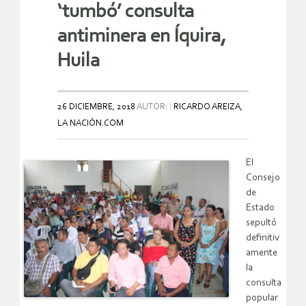
‘tumbó’ consulta
antiminera en Íquira,
Huila
26 DICIEMBRE, 2018
AUTOR:
RICARDO AREIZA,
LA NACIÓN.COM
El
Consejo
de
Estado
sepultó
definitiv
amente
la
consulta
popular