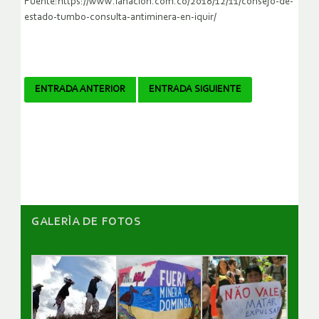
Fuente:https://www.lanacion.com.co/2018/12/11/consejo-de-
estado-tumbo-consulta-antiminera-en-iquir/
Navegador
ENTRADA ANTERIOR
ENTRADA SIGUIENTE
de
artículos
GALERÌA DE FOTOS