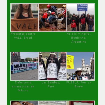
Protestas contra
No a la minería ,
VALE, Brasil
Bariloche,
Argentina
Defensoras
Las Bambas,
PUEBLA, Pue, 27
amenazadas en
Perú
Enero
México