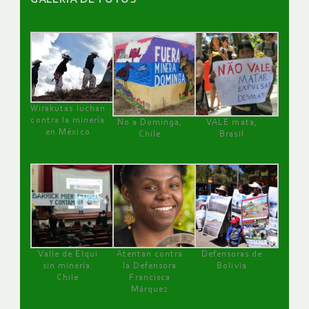
GALERÌA DE FOTOS
Wirakutas luchan
contra la minería
No a Dominga,
VALE mata,
en México
Chile
Brasil
Valle de Elqui
Atentan contra
Defensoras de
sin minería.
la Defensora
Bolivia
Chile
Francisca
Márquez