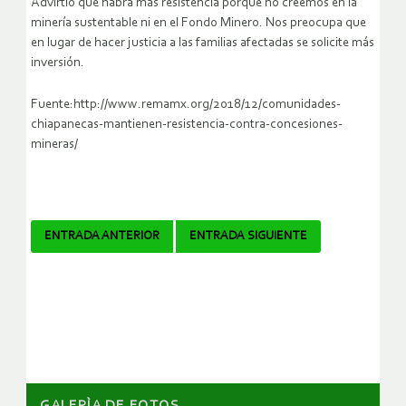
Advirtió que habrá
más resistencia porque no creemos en la
minería sustentable ni en el Fondo Minero. Nos preocupa que
en lugar de hacer justicia a las familias afectadas se solicite más
inversión
.
Fuente:http://www.remamx.org/2018/12/comunidades-
chiapanecas-mantienen-resistencia-contra-concesiones-
mineras/
Navegador
ENTRADA ANTERIOR
ENTRADA SIGUIENTE
de
artículos