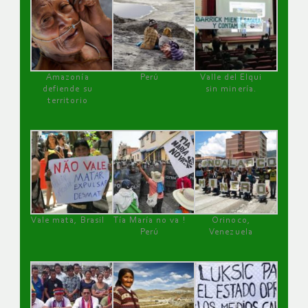
Amazonía
Perú
Valle del Elqui
defiende su
sin minería.
territorio
Vale mata, Brasil
Tía María no va !
Orinoco,
Perú
Venezuela