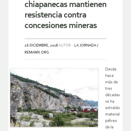
chiapanecas mantienen
resistencia contra
concesiones mineras
26 DICIEMBRE, 2018
AUTOR:
LA JORNADA /
REMAMX.ORG
Desde
hace
más de
tres
décadas
se ha
extraído
material
pétreo
de la