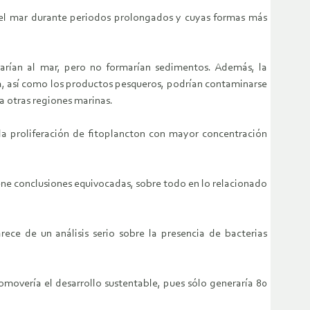
n el mar durante periodos prolongados y cuyas formas más
esarían al mar, pero no formarían sedimentos. Además, la
ma, así como los productos pesqueros, podrían contaminarse
a otras regiones marinas.
 la proliferación de fitoplancton con mayor concentración
ene conclusiones equivocadas, sobre todo en lo relacionado
ce de un análisis serio sobre la presencia de bacterias
movería el desarrollo sustentable, pues sólo generaría 80