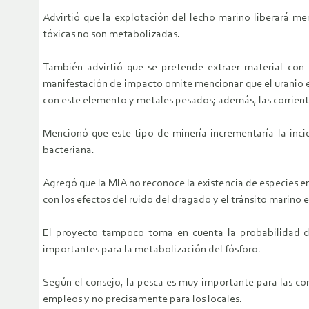
Advirtió que la explotación del lecho marino liberará m
tóxicas no son metabolizadas.
También advirtió que se pretende extraer material con d
manifestación de impacto omite mencionar que el uranio en
con este elemento y metales pesados; además, las corrient
Mencionó que este tipo de minería incrementaría la incid
bacteriana.
Agregó que la MIA no reconoce la existencia de especies e
con los efectos del ruido del dragado y el tránsito marino 
El proyecto tampoco toma en cuenta la probabilidad de 
importantes para la metabolización del fósforo.
Según el consejo, la pesca es muy importante para las co
empleos y no precisamente para los locales.