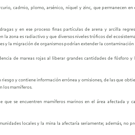
ercurio, cadmio, plomo, arsénico, níquel y zinc, que permanecen e
ragas y en ese proceso finas partículas de arena y arcilla regr
 la zona es radiactivo y que diversos niveles tróficos del ecosiste
es y la migración de organismos podrían extender la contaminación 
encia de mareas rojas al liberar grandes cantidades de fósforo y
n riesgo y contiene información errónea y omisiones, de las que obti
en los mamíferos.
que se encuentren mamíferos marinos en el área afectada y care
munidades locales y la mina la afectaría seriamente; además, no pro