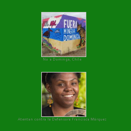
No a Dominga, Chile
Atentan contra la Defensora Francisca Márquez