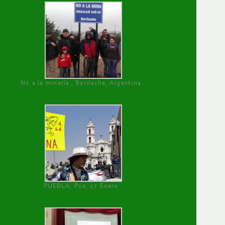
No a la minería , Bariloche, Argentina
PUEBLA, Pue, 27 Enero