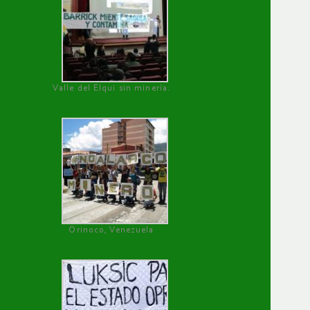
Valle del Elqui sin minería.
Orinoco, Venezuela