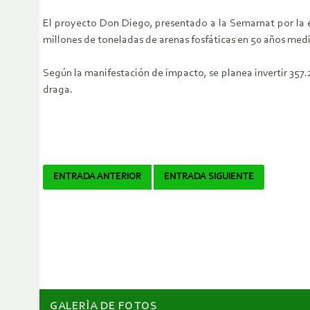
El proyecto Don Diego, presentado a la Semarnat por la e
millones de toneladas de arenas fosfáticas en 50 años me
Según la manifestación de impacto, se planea invertir 357.2
draga.
Navegador
ENTRADA ANTERIOR
ENTRADA SIGUIENTE
de
artículos
GALERÌA DE FOTOS