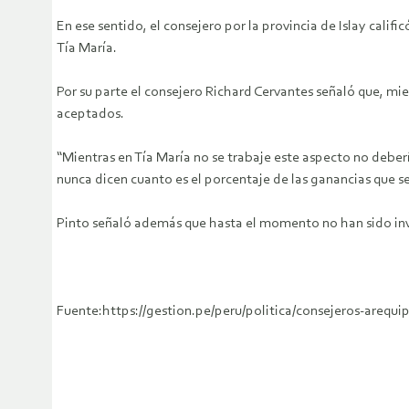
En ese sentido, el consejero por la provincia de Islay calif
Tía María.
Por su parte el consejero Richard Cervantes señaló que, mie
aceptados.
“Mientras en Tía María no se trabaje este aspecto no deber
nunca dicen cuanto es el porcentaje de las ganancias que se
Pinto señaló además que hasta el momento no han sido invit
Fuente:https://gestion.pe/peru/politica/consejeros-arequ