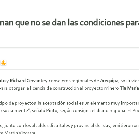
man que no se dan las condiciones para
nto
y
Richard Cervantes
, consejeros regionales de
Arequipa
, sostuvi
para otorgar la licencia de construcción al proyecto minero
Tía María
 tipo de proyectos, la aceptación social es un elemento muy importa
 socialmente”, señaló Pinto, según consigna el diario regional El Pu
e, junto con los alcaldes distritales y provincial de Islay, emitieron
e Martín Vizcarra.