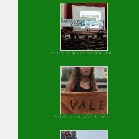
Valle de Elqui sin minería. Chile
Protestas contra VALE, Brasil