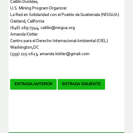
Caitlin Dunklee,
U.S. Mining Program Organizer
La Red en Solidaridad con el Pueblo de Guatemala (NISGUA)
Oakland, California
(646) 269-7344, caitlin@nisgua.org
Amanda Kistler
Centro para el Derecho Internacional Ambiental (CIEL)
Washington,DC
(339) 225-1623, amanda.kistler@gmail.com
Navegador
ENTRADA ANTERIOR
ENTRADA SIGUIENTE
de
artículos