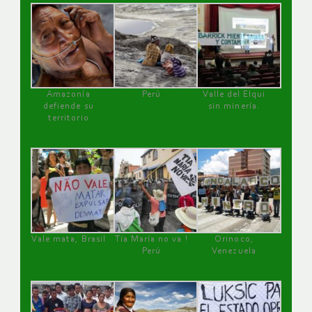
Amazonía
Perú
Valle del Elqui
defiende su
sin minería.
territorio
Vale mata, Brasil
Tía María no va !
Orinoco,
Perú
Venezuela