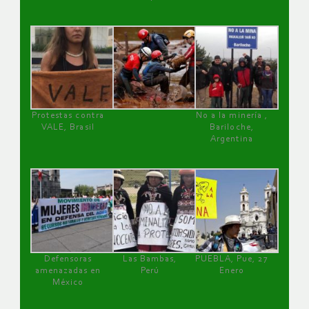
Protestas contra
No a la minería ,
VALE, Brasil
Bariloche,
Argentina
Defensoras
Las Bambas,
PUEBLA, Pue, 27
amenazadas en
Perú
Enero
México