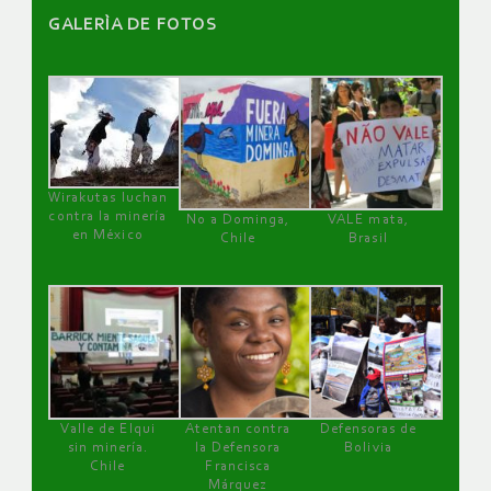
GALERÌA DE FOTOS
Wirakutas luchan
contra la minería
No a Dominga,
VALE mata,
en México
Chile
Brasil
Valle de Elqui
Atentan contra
Defensoras de
sin minería.
la Defensora
Bolivia
Chile
Francisca
Márquez