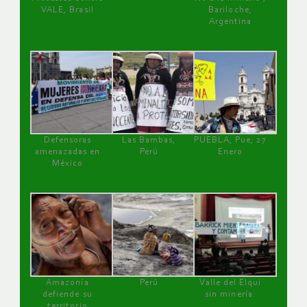
VALE, Brasil
Bariloche,
Argentina
Defensoras
Las Bambas,
PUEBLA, Pue, 27
amenazadas en
Perú
Enero
México
Amazonía
Perú
Valle del Elqui
defiende su
sin minería.
territorio