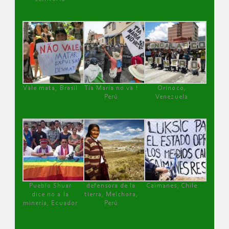
Vale mata, Brasil
Tía María no va !
Orinoco,
Perú
Venezuela
Pueblo Shuar
defensora de la
Caimanes, Chile
dice no a la
tierra, Melchora,
minería, Ecuador
Perú