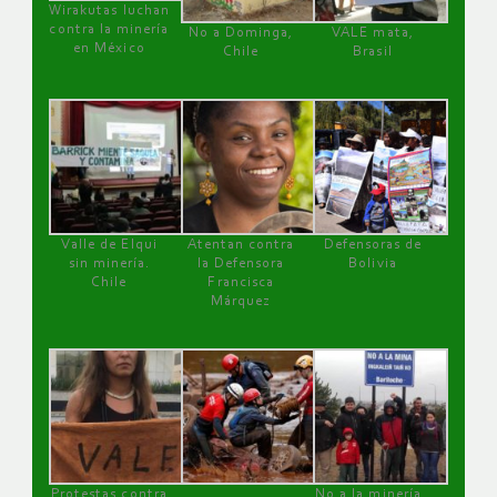
Wirakutas luchan
contra la minería
No a Dominga,
VALE mata,
en México
Chile
Brasil
Valle de Elqui
Atentan contra
Defensoras de
sin minería.
la Defensora
Bolivia
Chile
Francisca
Márquez
Protestas contra
No a la minería ,