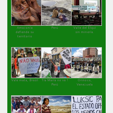
Amazonía
Perú
Valle del Elqui
defiende su
sin minería.
territorio
Vale mata, Brasil
Tía María no va !
Orinoco,
Perú
Venezuela