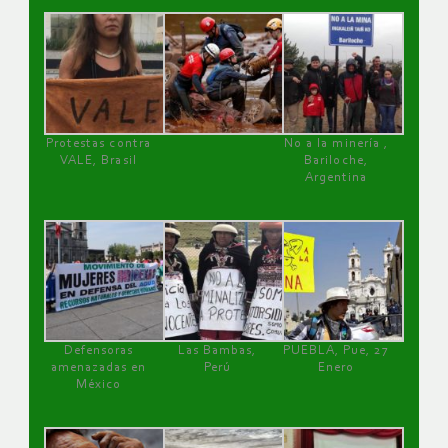
Protestas contra
No a la minería ,
VALE, Brasil
Bariloche,
Argentina
Defensoras
Las Bambas,
PUEBLA, Pue, 27
amenazadas en
Perú
Enero
México