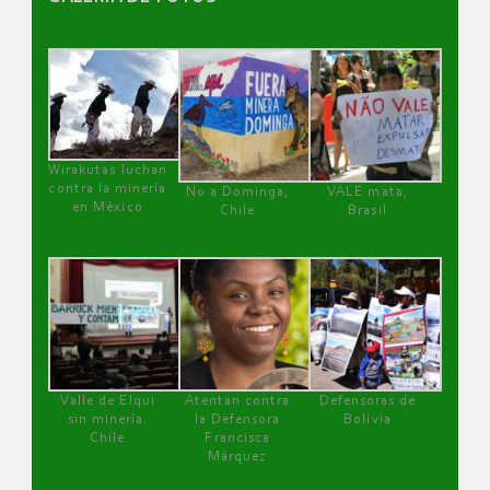
Wirakutas luchan
contra la minería
No a Dominga,
VALE mata,
en México
Chile
Brasil
Valle de Elqui
Atentan contra
Defensoras de
sin minería.
la Defensora
Bolivia
Chile
Francisca
Márquez