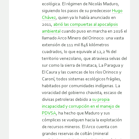
ecológica. El régimen de Nicolás Maduro,
siguiendo los pasos de su predecesor
Hugo
Chávez
, quien ya lo había anunciado en
2011,
abrió las compuertas al apocalipsis
ambiental
cuando puso en marcha en 2016 el
llamado Arco Minero del Orinoco: una vasta
extensión de 111 mil 846 kilómetros
cuadrados, lo que equivale al 12,2 % del
territorio venezolano, que atraviesa selvas del
sur como la sierra de Imataca, La Paragua y
El Caura y las cuencas de los ríos Orinoco y
Caroní, todos sistemas ecológicos frágiles,
habitados por comunidades indígenas. La
voracidad del gobierno chavista, escaso de
divisas petroleras debido a
su propia
incapacidad y corrupción en el manejo de
PDVSA
, ha hecho que Maduro y sus
cómplices se vuelquen hacia la explotación
de recursos mineros. El Arco cuenta con
grandes reservas de coltán (mineral