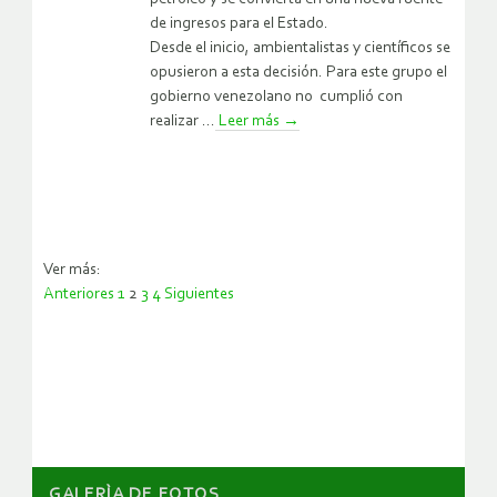
de ingresos para el Estado.
Desde el inicio, ambientalistas y científicos se
opusieron a esta decisión. Para este grupo el
gobierno venezolano no cumplió con
realizar ...
Leer más
→
Ver más:
Anteriores
1
2
3
4
Siguientes
Paginación
de
entradas
GALERÌA DE FOTOS