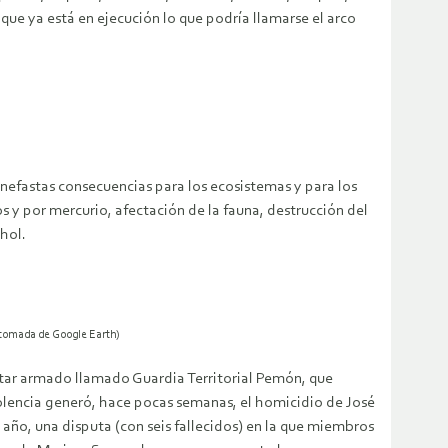
ue ya está en ejecución lo que podría llamarse el arco
 nefastas consecuencias para los ecosistemas y para los
 y por mercurio, afectación de la fauna, destrucción del
hol.
n tomada de Google Earth)
itar armado llamado Guardia Territorial Pemón, que
violencia generó, hace pocas semanas, el homicidio de José
ño, una disputa (con seis fallecidos) en la que miembros