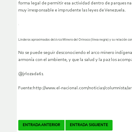
forma legal de permitir esa actividad dentro de parques n
muy irresponsable e imprudente las leyes de Venezuela.
Linderos aproximados del Arco Minero del Orinoco (línea negra) y su relación con 
No se puede seguir desconociendo el arco minero indígena. 
armonía con el ambiente, y que la salud y la paz los acomp
@jrlozada61
Fuente:http://www.el-nacional.com/noticias/columnista/
Navegador
ENTRADA ANTERIOR
ENTRADA SIGUIENTE