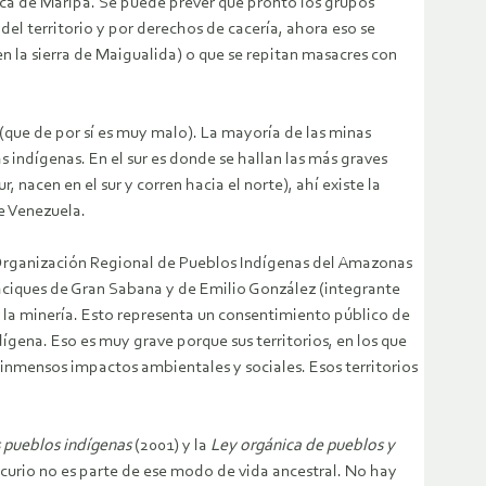
cerca de Maripa. Se puede prever que pronto los grupos
el territorio y por derechos de cacería, ahora eso se
(en la sierra de Maigualida) o que se repitan masacres con
(que de por sí es muy malo). La mayoría de las minas
 indígenas. En el sur es donde se hallan las más graves
, nacen en el sur y corren hacia el norte), ahí existe la
de Venezuela.
la Organización Regional de Pueblos Indígenas del Amazonas
caciques de Gran Sabana y de Emilio González (integrante
r la minería. Esto representa un consentimiento público de
gena. Eso es muy grave porque sus territorios, en los que
 inmensos impactos ambientales y sociales. Esos territorios
s pueblos indígenas
(2001) y la
Ley
orgánica de pueblos y
rcurio no es parte de ese modo de vida ancestral. No hay