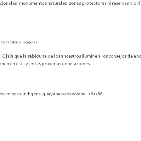
acionales, monumentos naturales, zonas protectoras ni reservas hid
los territorios indígenas
Ojalá que la sabiduría de los ancestros ilumine a los consejos de a
añen en esta y en las próximas generaciones.
arco-minero-indigena-guayana-venezolana_261388