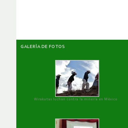
de
artículos
GALERÌA DE FOTOS
Wirakutas luchan contra la minería en México