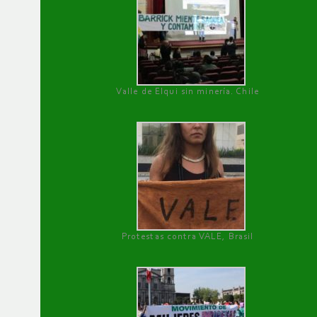
Valle de Elqui sin minería. Chile
Protestas contra VALE, Brasil