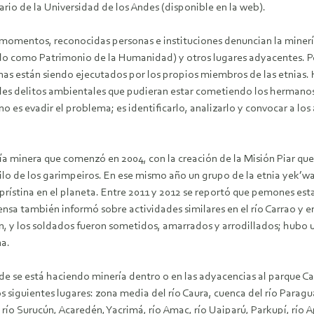
ario de la Universidad de los Andes (disponible en la web).
 momentos, reconocidas personas e instituciones denuncian la miner
do como Patrimonio de la Humanidad) y otros lugares adyacentes. Per
inas están siendo ejecutados por los propios miembros de las etnias
bles delitos ambientales que pudieran estar cometiendo los hermanos
no es evadir el problema; es identificarlo, analizarlo y convocar a lo
uía minera que comenzó en 2004, con la creación de la Misión Piar qu
lo de los garimpeiros. En ese mismo año un grupo de la etnia yek’wan
prístina en el planeta. Entre 2011 y 2012 se reportó que pemones est
rensa también informó sobre actividades similares en el río Carrao y 
ación, y los soldados fueron sometidos, amarrados y arrodillados; hubo
na.
de se está haciendo minería dentro o en las adyacencias al parque Ca
 siguientes lugares: zona media del río Caura, cuenca del río Paragua 
ío Surucún, Acaredén, Yacrimá, río Amac, río Uaiparú, Parkupí, río Apr