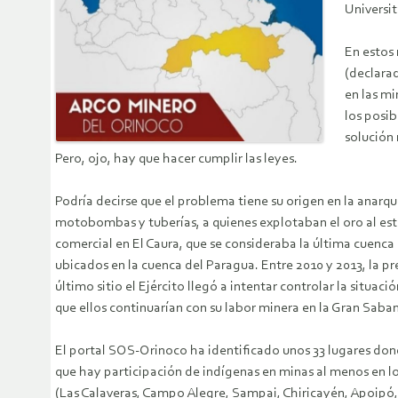
Universit
En estos
(declara
en las m
los posi
solución 
Pero, ojo, hay que hacer cumplir las leyes.
Podría decirse que el problema tiene su origen en la anarq
motobombas y tuberías, a quienes explotaban el oro al esti
comercial en El Caura, que se consideraba la última cuenca 
ubicados en la cuenca del Paragua. Entre 2010 y 2013, la p
último sitio el Ejército llegó a intentar controlar la situ
que ellos continuarían con su labor minera en la Gran Saba
El portal SOS-Orinoco ha identificado unos 33 lugares don
que hay participación de indígenas en minas al menos en los
(Las Calaveras, Campo Alegre, Sampai, Chiricayén, Apoipó, r