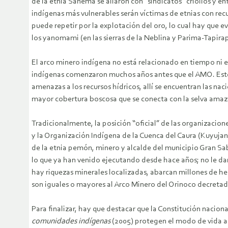
de la etnia Sanema se aliaron con “sindicatos” criollos y e
indígenas más vulnerables serán víctimas de etnias con rec
puede repetir por la explotación del oro, lo cual hay que ev
los yanomami (en las sierras de la Neblina y Parima-Tapira
El arco minero indígena no está relacionado en tiempo ni e
indígenas comenzaron muchos años antes que el AMO. Este est
amenazas a los recursos hídricos, allí se encuentran las nacie
mayor cobertura boscosa que se conecta con la selva amazóni
Tradicionalmente, la posición “oficial” de las organizacio
y la Organización Indígena de la Cuenca del Caura (Kuyujan
de la etnia pemón, minero y alcalde del municipio Gran Sab
lo que ya han venido ejecutando desde hace años; no le dan
hay riquezas minerales localizadas, abarcan millones de he
son iguales o mayores al Arco Minero del Orinoco decretad
Para finalizar, hay que destacar que la Constitución naciona
comunidades indígenas
(2005) protegen el modo de vida an