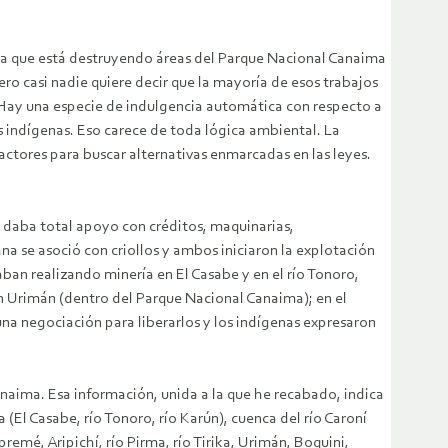
ía que está destruyendo áreas del Parque Nacional Canaima
o casi nadie quiere decir que la mayoría de esos trabajos
. Hay una especie de indulgencia automática con respecto a
 indígenas. Eso carece de toda lógica ambiental. La
s actores para buscar alternativas enmarcadas en las leyes.
e daba total apoyo con créditos, maquinarias,
a se asoció con criollos y ambos iniciaron la explotación
aban realizando minería en El Casabe y en el río Tonoro,
en Urimán (dentro del Parque Nacional Canaima); en el
 una negociación para liberarlos y los indígenas expresaron
naima. Esa información, unida a la que he recabado, indica
(El Casabe, río Tonoro, río Karún), cuenca del río Caroní
emé, Aripichí, río Pirma, río Tirika, Urimán, Boquini,