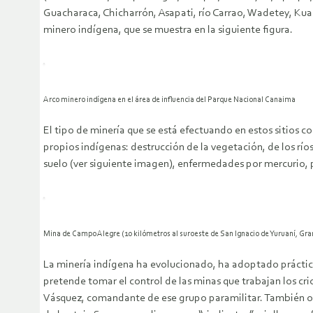
Guacharaca, Chicharrón, Asapati, río Carrao, Wadetey, Kuan
minero indígena, que se muestra en la siguiente figura.
Arco minero indígena en el área de influencia del Parque Nacional Canaima
El tipo de minería que se está efectuando en estos sitios c
propios indígenas: destrucción de la vegetación, de los rí
suelo (ver siguiente imagen), enfermedades por mercurio, p
Mina de Campo Alegre (10 kilómetros al suroeste de San Ignacio de Yuruaní, Gra
La minería indígena ha evolucionado, ha adoptado práctica
pretende tomar el control de las minas que trabajan los cr
Vásquez, comandante de ese grupo paramilitar. También ocu