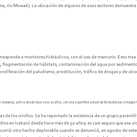
a, río Mowak). La ubicación de algunos de esos sectores demuestra q
orresponde a monitores hidráulicos, con el uso de mercurio. Esto trae
os, fragmentación de hábitats, contaminación del agua por sedimentos
roliferación del paludismo, prostitución, tráfico de drogas y de alco
n Sabana), activa desde hace unos 10 años, con una superficie actual de 81 hectáreas (image
s de los criollos. Se ha reportado la existencia de un grupo paramil
iollos en Icabarú desde hace más de 50 años; es casi seguro que esa 
rrió otro hecho deplorable cuando se denunció, en agosto de este a