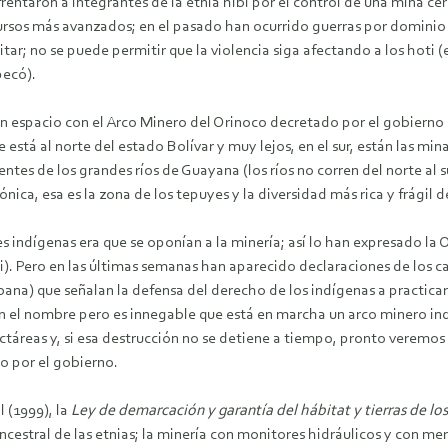
nfrentaron a integrantes de la etnia hibi por el control de una mina 
ursos más avanzados; en el pasado han ocurrido guerras por dominio d
itar; no se puede permitir que la violencia siga afectando a los hoti 
pecó).
n espacio con el Arco Minero del Orinoco decretado por el gobierno 
á al norte del estado Bolívar y muy lejos, en el sur, están las minas
ntes de los grandes ríos de Guayana (los ríos no corren del norte al sur
ca, esa es la zona de los tepuyes y la diversidad más rica y frágil 
nes indígenas era que se oponían a la minería; así lo han expresado 
i). Pero en las últimas semanas han aparecido declaraciones de los 
ana) que señalan la defensa del derecho de los indígenas a practica
 el nombre pero es innegable que está en marcha un arco minero indí
ctáreas y, si esa destrucción no se detiene a tiempo, pronto veremos
o por el gobierno.
l (1999), la
Ley
de demarcación y garantía del hábitat y tierras de lo
cestral de las etnias; la minería con monitores hidráulicos y con me