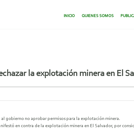
SALTAR AL CONTENIDO.
INICIO
QUIENES SOMOS
PUBLI
echazar la explotación minera en El S
 al gobierno no aprobar permisos para la explotación minera.
ifestó en contra de la explotación minera en El Salvador, por consi