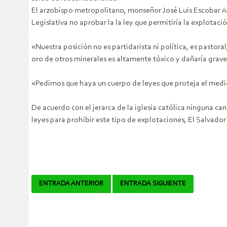
El arzobispo metropolitano, monseñor José Luis Escobar Ala
Legislativa no aprobar la la ley que permitiría la explotaci
«Nuestra posición no es partidarista ni política, es pastora
oro de otros minerales es altamente tóxico y dañaría grav
«Pedimos que haya un cuerpo de leyes que proteja el medio
De acuerdo con el jerarca de la iglesia católica ninguna c
leyes para prohibir este tipo de explotaciones, El Salvador
Navegador
ENTRADA ANTERIOR
ENTRADA SIGUIENTE
de