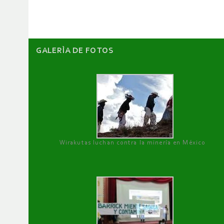
artículos
GALERÌA DE FOTOS
Wirakutas luchan contra la minería en México