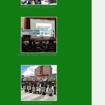
PUEBLA, Pue, 27 Enero
Valle del Elqui sin minería.
Orinoco, Venezuela