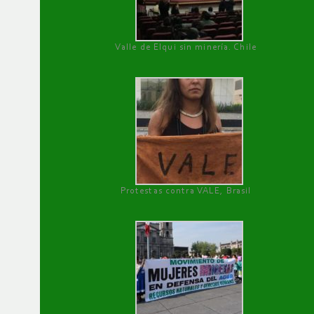
Valle de Elqui sin minería. Chile
Protestas contra VALE, Brasil