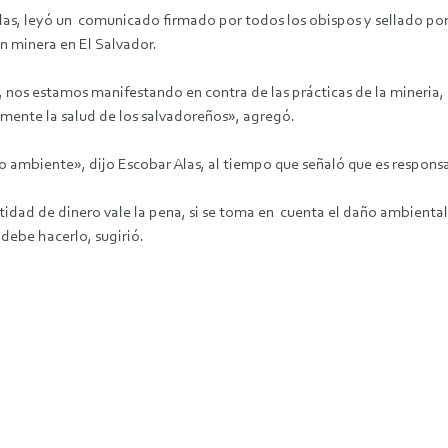
s, leyó un comunicado firmado por todos los obispos y sellado por l
ón minera en El Salvador.
l, nos estamos manifestando en contra de las prácticas de la mineria, p
emente la salud de los salvadoreños», agregó.
 ambiente», dijo Escobar Alas, al tiempo que señaló que es responsab
antidad de dinero vale la pena, si se toma en cuenta el daño ambient
 debe hacerlo, sugirió.