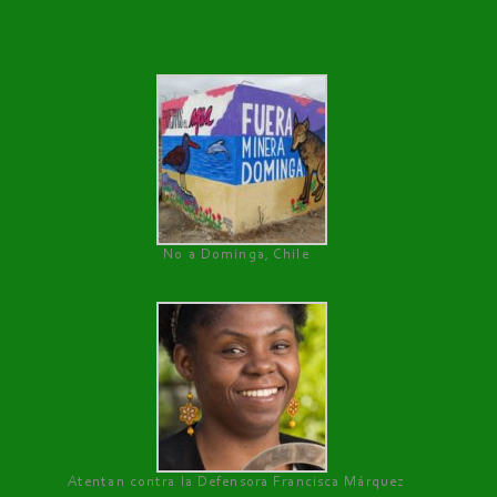
No a Dominga, Chile
Atentan contra la Defensora Francisca Márquez