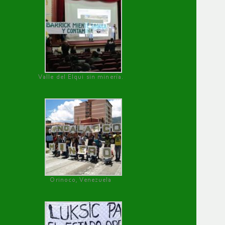
Valle del Elqui sin minería.
Orinoco, Venezuela