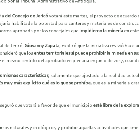
do por el Tribunal Administrativo de Antioquia.
ia del Concejo de Jericó
votará este martes, el proyecto de acuerdo
ejaría habilitada la potestad para canteras y materiales de construc
 norma aprobada por los concejales que
impidieron la minería en est
al de Jericó,
Giovanny Zapata
, explicó que la iniciativa revivió hace
consideró que los
entes territoriales sí puede prohibir la minería en s
el mismo sentido del aprobado en plenaria en junio de 2017, cuando 
s mismas características
, solamente que ajustado a la realidad actu
Es muy más explícito qué es lo que se prohíbe,
que es la minería a gr
aseguró que votará a favor de que el municipio
esté libre de la explo
ursos naturales y ecológicos, y prohibir aquellas actividades que am