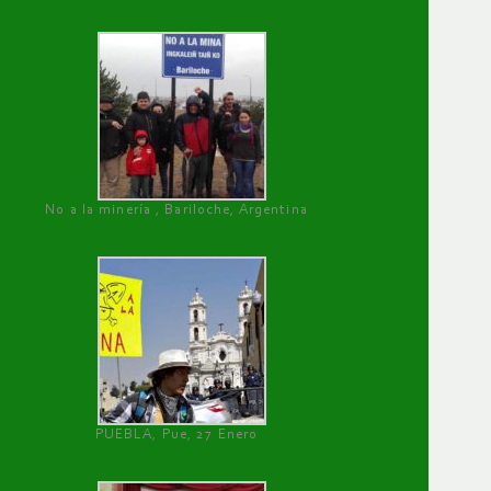
No a la minería , Bariloche, Argentina
PUEBLA, Pue, 27 Enero