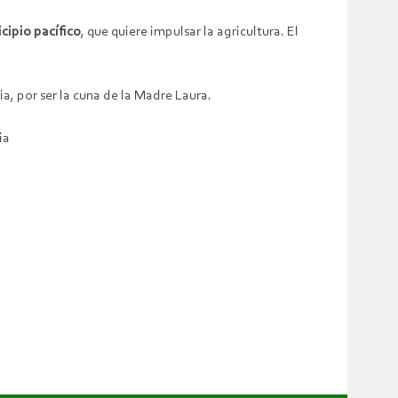
cipio pacífico
, que quiere impulsar la agricultura. El
ia, por ser la cuna de la Madre Laura.
ia