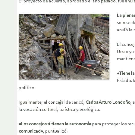
El proyecto de acuerdo, aprobado el año pasado, fue anula
La plenar
solo se d
anuló la
El concej
Urrao y 
mantiene 
«Tiene la
Estado.
político.
Igualmente, el concejal de Jericó,
Carlos Arturo Londoño
, 
la vocación cultural, turística y ecológica.
«Los concejos sí tienen la autonomía
para proteger los rec
comunicad»
, puntualizó.