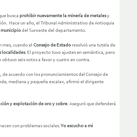
 que busca
prohibir nuevamente la minería de metales
y
ción. Hace un año, el Tribunal Administrativo de Antioquia
e municipio
del Suroeste del departamento.
 un mes, cuando el
Consejo de Estado
resolvió una tutela de
us localidades
. El proyecto tuvo ajustes en semántica, pero
obtuvo seis votos a favor y cuatro en contra.
al, de acuerdo con los pronunciamientos del Consejo de
ande, mediana y pequeña escala», afirmó el dirigente
ración y explotación de oro y cobre
. Aseguró que defenderá
enacen con problemas sociales.
Yo escucho a mi