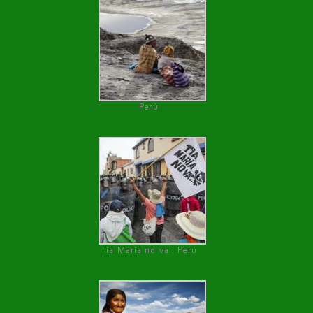
Perú
Tía María no va ! Perú