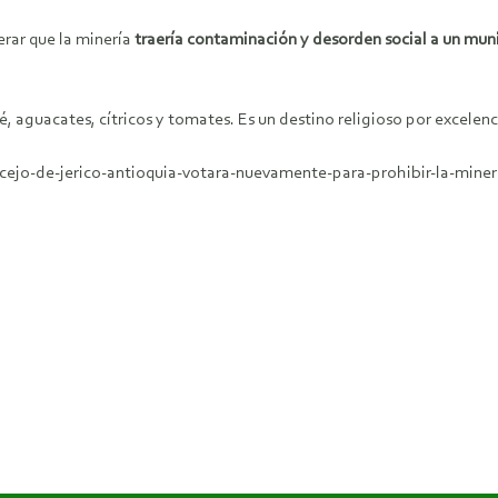
erar que la minería
traería contaminación y desorden social a un muni
, aguacates, cítricos y tomates. Es un destino religioso por excelenc
ejo-de-jerico-antioquia-votara-nuevamente-para-prohibir-la-miner