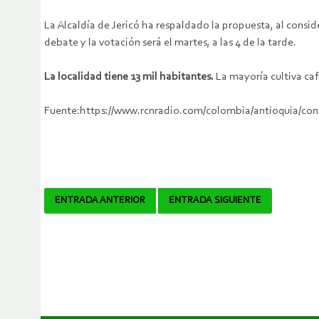
La Alcaldía de Jericó ha respaldado la propuesta, al consid
debate y la votación será el martes, a las 4 de la tarde.
La localidad tiene 13 mil habitantes.
La mayoría cultiva café
Fuente:https://www.rcnradio.com/colombia/antioquia/conc
Navegador
ENTRADA ANTERIOR
ENTRADA SIGUIENTE
de
artículos