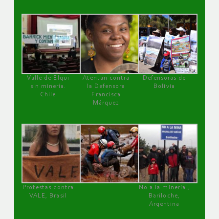
Valle de Elqui
Atentan contra
Defensoras de
sin minería.
la Defensora
Bolivia
Chile
Francisca
Márquez
Protestas contra
No a la minería ,
VALE, Brasil
Bariloche,
Argentina