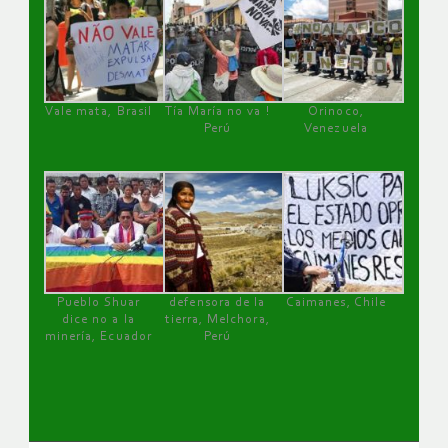
Vale mata, Brasil
Tía María no va !
Orinoco,
Perú
Venezuela
Pueblo Shuar
defensora de la
Caimanes, Chile
dice no a la
tierra, Melchora,
minería, Ecuador
Perú