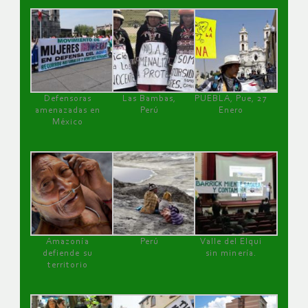
Defensoras
Las Bambas,
PUEBLA, Pue, 27
amenazadas en
Perú
Enero
México
Amazonía
Perú
Valle del Elqui
defiende su
sin minería.
territorio