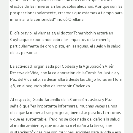
gente no tiene grandes conocimientos con respecto a los
efectos de las mineras en los pueblos aledaños. Aunque son las
prospecciones solamente, creemos que estamos a tiempo para
informar a la comunidad” indicó Orellana.
El día previo, el viernes 23 el doctor Tchernitchin estará en
Coyhaique exponiendo sobre los impactos de la minería,
particularmente de oro y plata, en las aguas, el suelo y la salud
de las personas.
La actividad, organizada por Codesa y la Agrupación Aisén
Reserva de Vida, con la colaboración de la Comisión Justicia y
Paz del Vicariato, se desarrollará desde las 18:30 horas en Horn
48, en el segundo piso del restorán Chelenko.
Al respecto, Guido Jaramillo de la Comisión Justicia y Paz
señaló que “es importante informarse, muchas veces se nos
dice que la minería trae progreso, bienestar para los territorios
y que es sustentable. Pero no se dice nada del daño a la salud,
al medio ambiente, que ocasiona o el daño a la tierra, con
sustancias tóxicas que son muy perjudiciales para la vida y eso