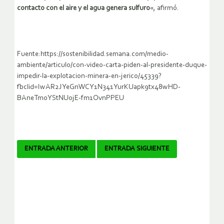
contacto con el aire y el agua genera sulfuro
«, afirmó.
Fuente:https://sostenibilidad.semana.com/medio-
ambiente/articulo/con-video-carta-piden-al-presidente-duque-
impedir-la-explotacion-minera-en-jerico/45339?
fbclid=IwAR2JYeGnWCY1N341YurKUapk9tx48wHD-
BAneTm0YStNUojE-fm1OvnPPEU
Navegador
ENTRADA ANTERIOR
ENTRADA SIGUIENTE
de
artículos