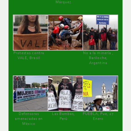
Márquez
Protestas contra
No a la minería ,
VALE, Brasil
Bariloche,
Argentina
Defensoras
Las Bambas,
PUEBLA, Pue, 27
amenazadas en
Perú
Enero
México