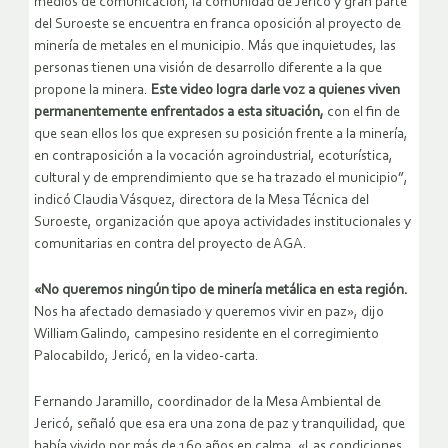
medios de comunicación, la comunidad de Jericó y gran parte
del Suroeste se encuentra en franca oposición al proyecto de
minería de metales en el municipio. Más que inquietudes, las
personas tienen una visión de desarrollo diferente a la que
propone la minera.
Este video logra darle voz a quienes viven
permanentemente enfrentados a esta situación,
con el fin de
que sean ellos los que expresen su posición frente a la minería,
en contraposición a la vocación agroindustrial, ecoturística,
cultural y de emprendimiento que se ha trazado el municipio”,
indicó Claudia Vásquez, directora de la Mesa Técnica del
Suroeste, organización que apoya actividades institucionales y
comunitarias en contra del proyecto de AGA.
«No queremos ningún tipo de minería metálica en esta región.
Nos ha afectado demasiado y queremos vivir en paz», dijo
William Galindo, campesino residente en el corregimiento
Palocabildo, Jericó, en la video-carta.
Fernando Jaramillo, coordinador de la Mesa Ambiental de
Jericó, señaló que esa era una zona de paz y tranquilidad, que
había vivido por más de 160 años en calma. «Las condiciones