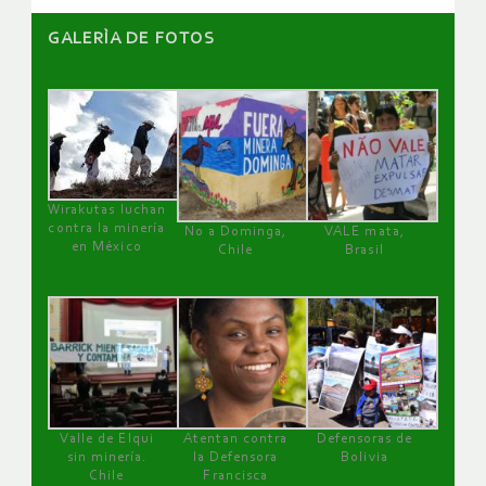
GALERÌA DE FOTOS
Wirakutas luchan
contra la minería
No a Dominga,
VALE mata,
en México
Chile
Brasil
Valle de Elqui
Atentan contra
Defensoras de
sin minería.
la Defensora
Bolivia
Chile
Francisca