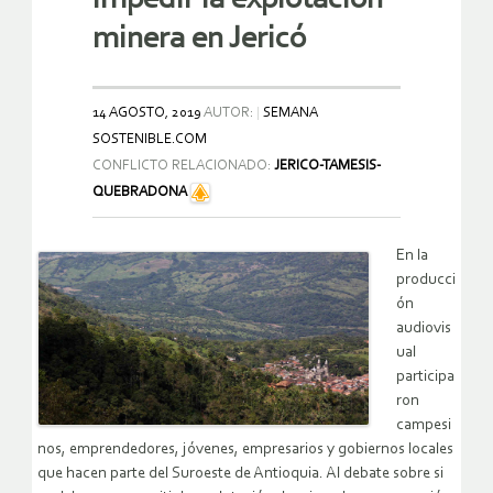
minera en Jericó
14 AGOSTO, 2019
AUTOR:
SEMANA
SOSTENIBLE.COM
CONFLICTO RELACIONADO:
JERICO-TAMESIS-
QUEBRADONA
En la
producci
ón
audiovis
ual
participa
ron
campesi
nos, emprendedores, jóvenes, empresarios y gobiernos locales
que hacen parte del Suroeste de Antioquia. Al debate sobre si