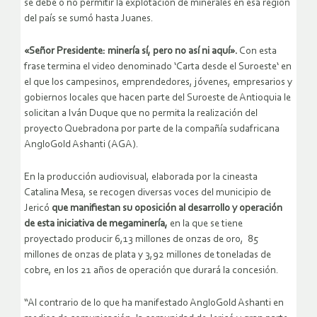
se debe o no permitir la explotación de minerales en esa región
del país se sumó hasta Juanes.
«Señor Presidente: minería sí, pero no así ni aquí».
Con esta
frase termina el video denominado ‘Carta desde el Suroeste‘ en
el que los campesinos, emprendedores, jóvenes, empresarios y
gobiernos locales que hacen parte del Suroeste de Antioquia le
solicitan a Iván Duque que no permita la realización del
proyecto Quebradona por parte de la compañía sudafricana
AngloGold Ashanti (AGA).
En la producción audiovisual, elaborada por la cineasta
Catalina Mesa, se recogen diversas voces del municipio de
Jericó
que manifiestan su oposición al desarrollo y operación
de esta iniciativa de megaminería,
en la que se tiene
proyectado producir 6,13 millones de onzas de oro, 85
millones de onzas de plata y 3,92 millones de toneladas de
cobre, en los 21 años de operación que durará la concesión.
“Al contrario de lo que ha manifestado AngloGold Ashanti en