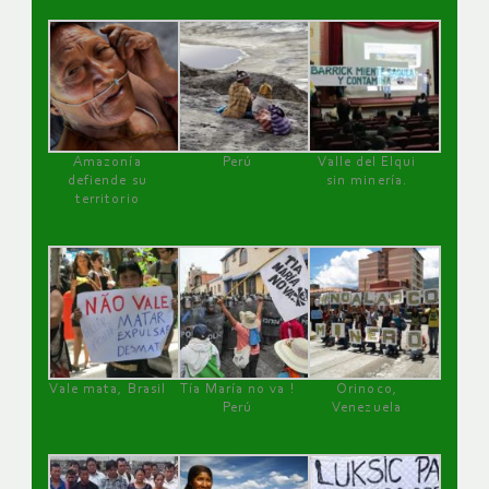
Amazonía
Perú
Valle del Elqui
defiende su
sin minería.
territorio
Vale mata, Brasil
Tía María no va !
Orinoco,
Perú
Venezuela