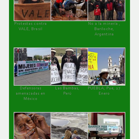
Protestas contra
No a la minería ,
VALE, Brasil
Bariloche,
Argentina
Defensoras
Las Bambas,
PUEBLA, Pue, 27
amenazadas en
Perú
Enero
México