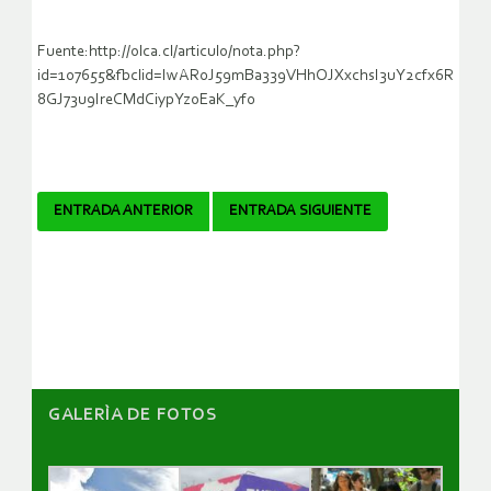
Fuente:http://olca.cl/articulo/nota.php?
id=107655&fbclid=IwAR0J59mBa339VHhOJXxchsI3uY2cfx6R
8GJ73u9IreCMdCiypYzoEaK_yf0
Navegador
ENTRADA ANTERIOR
ENTRADA SIGUIENTE
de
artículos
GALERÌA DE FOTOS