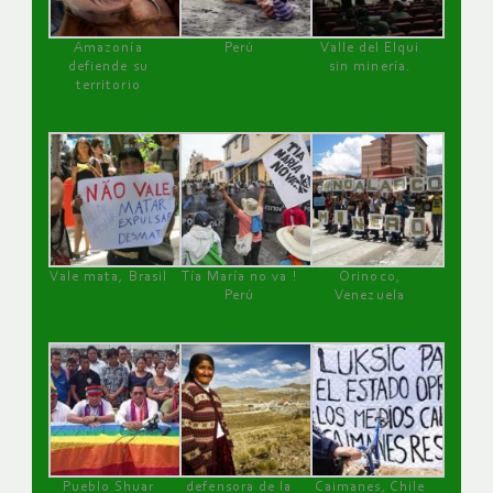
Amazonía
Perú
Valle del Elqui
defiende su
sin minería.
territorio
Vale mata, Brasil
Tía María no va !
Orinoco,
Perú
Venezuela
Pueblo Shuar
defensora de la
Caimanes, Chile