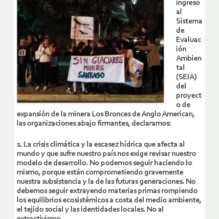
ingreso
al
Sistema
de
Evaluac
ión
Ambien
tal
(SEIA)
del
proyect
o de
expansión de la minera Los Bronces de Anglo American,
las organizaciones abajo firmantes, declaramos:
1. La crisis climática y la escasez hídrica que afecta al
mundo y que sufre nuestro país nos exige revisar nuestro
modelo de desarrollo. No podemos seguir haciendo lo
mismo, porque están comprometiendo gravemente
nuestra subsistencia y la de las futuras generaciones. No
debemos seguir extrayendo materias primas rompiendo
los equilibrios ecosistémicos a costa del medio ambiente,
el tejido social y las identidades locales. No al
extractivismo.