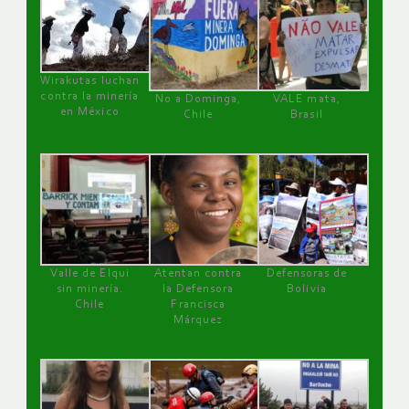
Wirakutas luchan
contra la minería
No a Dominga,
VALE mata,
en México
Chile
Brasil
Valle de Elqui
Atentan contra
Defensoras de
sin minería.
la Defensora
Bolivia
Chile
Francisca
Márquez