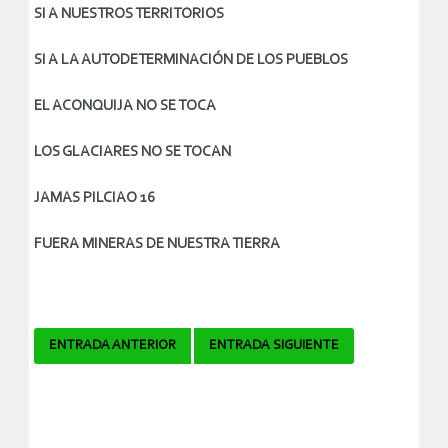
SI A NUESTROS TERRITORIOS
SI A LA AUTODETERMINACIÓN DE LOS PUEBLOS
EL ACONQUIJA NO SE TOCA
LOS GLACIARES NO SE TOCAN
JAMAS PILCIAO 16
FUERA MINERAS DE NUESTRA TIERRA
Navegador
ENTRADA ANTERIOR
ENTRADA SIGUIENTE
de
artículos