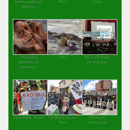
amenazadas en
Perú
Enero
México
Amazonía
Perú
Valle del Elqui
defiende su
sin minería.
territorio
Vale mata, Brasil
Tía María no va !
Orinoco,
Perú
Venezuela