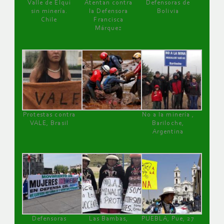
Valle de Elqui
Atentan contra
Defensoras de
sin minería.
la Defensora
Bolivia
Chile
Francisca
Márquez
Protestas contra
No a la minería ,
VALE, Brasil
Bariloche,
Argentina
Defensoras
Las Bambas,
PUEBLA, Pue, 27