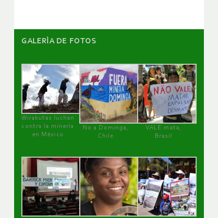
GALERÌA DE FOTOS
Wirakutas luchan
contra la minería
No a Dominga,
VALE mata,
en México
Chile
Brasil