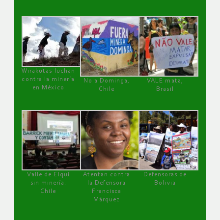
Wirakutas luchan
contra la minería
No a Dominga,
VALE mata,
en México
Chile
Brasil
Valle de Elqui
Atentan contra
Defensoras de
sin minería.
la Defensora
Bolivia
Chile
Francisca
Márquez