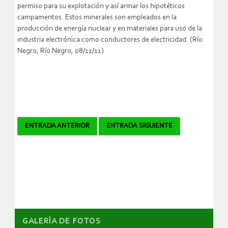
permiso para su explotación y así armar los hipotéticos
campamentos. Estos minerales son empleados en la
producción de energía nuclear y en materiales para uso de la
industria electrónica como conductores de electricidad. (Río
Negro, Río Negro, 08/11/11)
Navegador
ENTRADA ANTERIOR
ENTRADA SIGUIENTE
de
artículos
GALERÌA DE FOTOS