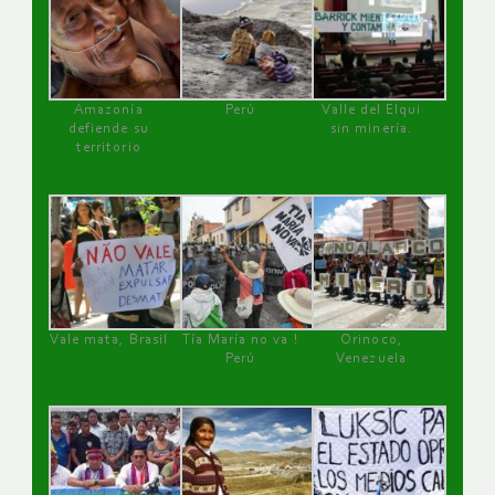
Amazonía
Perú
Valle del Elqui
defiende su
sin minería.
territorio
Vale mata, Brasil
Tía María no va !
Orinoco,
Perú
Venezuela