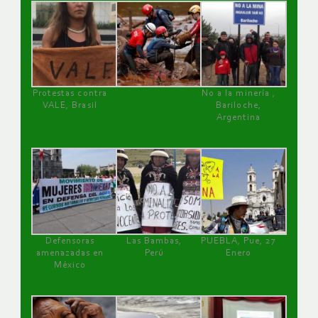
Protestas contra
No a la minería ,
VALE, Brasil
Bariloche,
Argentina
Defensoras
Las Bambas,
PUEBLA, Pue, 27
amenazadas en
Perú
Enero
México