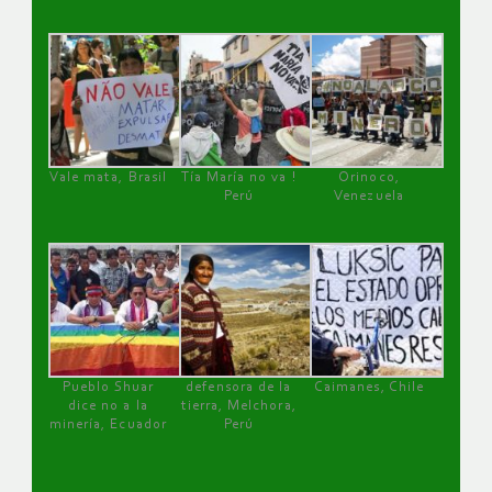
Vale mata, Brasil
Tía María no va !
Orinoco,
Perú
Venezuela
Pueblo Shuar
defensora de la
Caimanes, Chile
dice no a la
tierra, Melchora,
minería, Ecuador
Perú