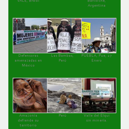
VALE, Brasil
Bariloche,
Argentina
Defensoras
Las Bambas,
PUEBLA, Pue, 27
amenazadas en
Perú
Enero
México
Amazonía
Perú
Valle del Elqui
defiende su
sin minería.
territorio