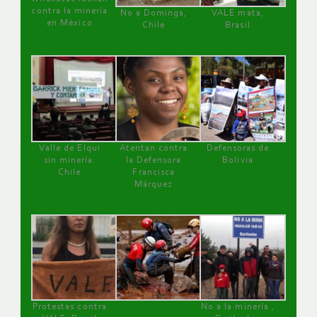
contra la minería
No a Dominga,
VALE mata,
en México
Chile
Brasil
Valle de Elqui
Atentan contra
Defensoras de
sin minería.
la Defensora
Bolivia
Chile
Francisca
Márquez
Protestas contra
No a la minería ,