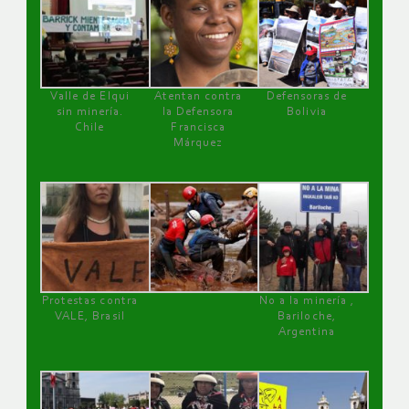
Valle de Elqui
Atentan contra
Defensoras de
sin minería.
la Defensora
Bolivia
Chile
Francisca
Márquez
Protestas contra
No a la minería ,
VALE, Brasil
Bariloche,
Argentina