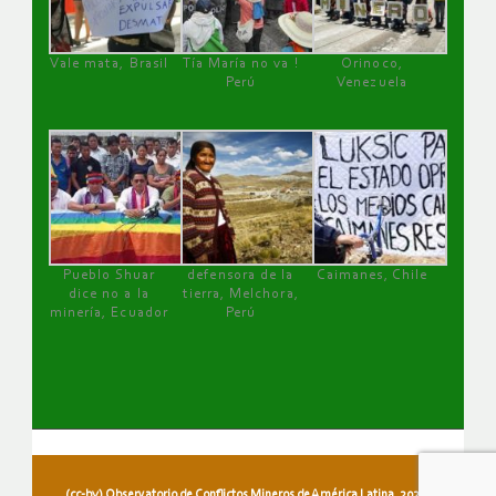
Vale mata, Brasil
Tía María no va !
Orinoco,
Perú
Venezuela
Pueblo Shuar
defensora de la
Caimanes, Chile
dice no a la
tierra, Melchora,
minería, Ecuador
Perú
(cc-by) Observatorio de Conflictos Mineros de América Latina, 2026