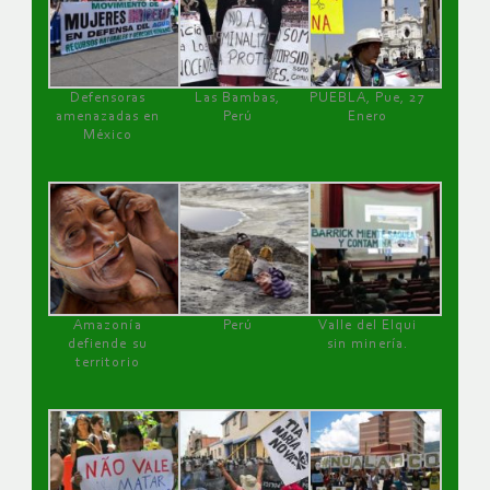
Defensoras
Las Bambas,
PUEBLA, Pue, 27
amenazadas en
Perú
Enero
México
Amazonía
Perú
Valle del Elqui
defiende su
sin minería.
territorio