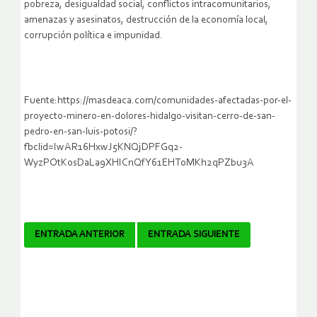
pobreza, desigualdad social, conflictos intracomunitarios,
amenazas y asesinatos, destrucción de la economía local,
corrupción política e impunidad.
Fuente:https://masdeaca.com/comunidades-afectadas-por-el-
proyecto-minero-en-dolores-hidalgo-visitan-cerro-de-san-
pedro-en-san-luis-potosi/?
fbclid=IwAR16HxwJ5KNQjDPFGq2-
WyzPOtK0sDaLa9XHICnQfY61EHT0MKh2qPZbu3A
Navegador
ENTRADA ANTERIOR
ENTRADA SIGUIENTE
de
artículos