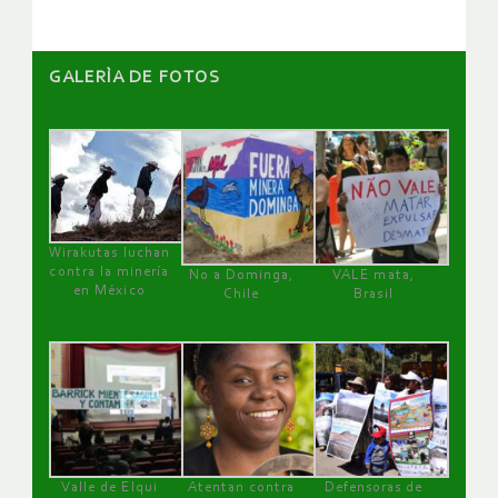
GALERÌA DE FOTOS
Wirakutas luchan
contra la minería
No a Dominga,
VALE mata,
en México
Chile
Brasil
Valle de Elqui
Atentan contra
Defensoras de