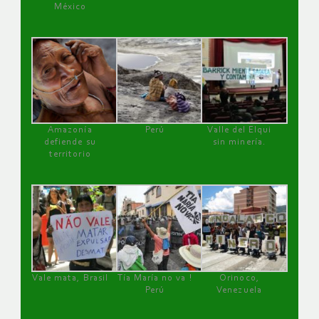
México
Amazonía
Perú
Valle del Elqui
defiende su
sin minería.
territorio
Vale mata, Brasil
Tía María no va !
Orinoco,
Perú
Venezuela