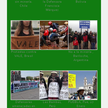
sin minería.
la Defensora
Bolivia
Chile
Francisca
Márquez
Protestas contra
No a la minería ,
VALE, Brasil
Bariloche,
Argentina
Defensoras
Las Bambas,
PUEBLA, Pue, 27
amenazadas en
Perú
Enero