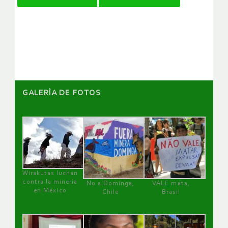
de
artículos
GALERÌA DE FOTOS
Wirakutas luchan
contra la minería
No a Dominga,
VALE mata,
en México
Chile
Brasil