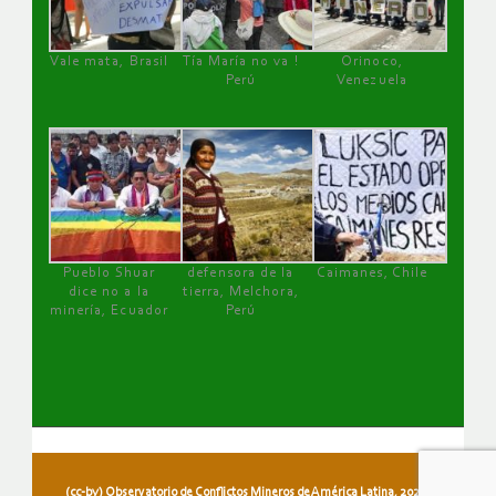
Vale mata, Brasil
Tía María no va !
Orinoco,
Perú
Venezuela
Pueblo Shuar
defensora de la
Caimanes, Chile
dice no a la
tierra, Melchora,
minería, Ecuador
Perú
(cc-by) Observatorio de Conflictos Mineros de América Latina, 2026