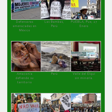
Defensoras
Las Bambas,
PUEBLA, Pue, 27
amenazadas en
Perú
Enero
México
Amazonía
Perú
Valle del Elqui
defiende su
sin minería.
territorio