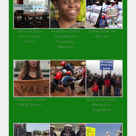
Valle de Elqui
Atentan contra
Defensoras de
sin minería.
la Defensora
Bolivia
Chile
Francisca
Márquez
Protestas contra
No a la minería ,
VALE, Brasil
Bariloche,
Argentina