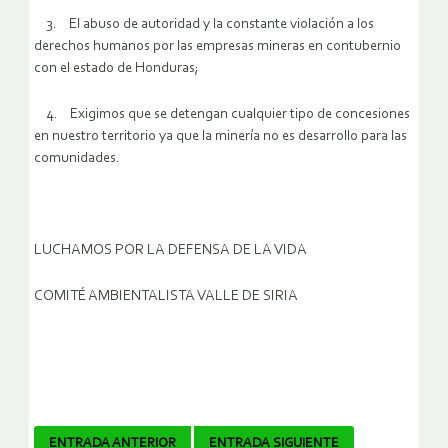
3. El abuso de autoridad y la constante violación a los
derechos humanos por las empresas mineras en contubernio
con el estado de Honduras;
4. Exigimos que se detengan cualquier tipo de concesiones
en nuestro territorio ya que la minería no es desarrollo para las
comunidades.
LUCHAMOS POR LA DEFENSA DE LA VIDA
COMITÉ AMBIENTALISTA VALLE DE SIRIA
Navegador
ENTRADA ANTERIOR
ENTRADA SIGUIENTE