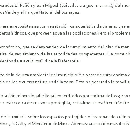
veredas El Peñón y San Miguel (ubicadas a 2.900 m.s.n.m.), del muni
ruz Verde y el Parque Natural del Sumapaz.
 minera en ecosistemas con vegetación característica de páramo y se 
ederos hídricos, que proveen agua a las poblaciones. Pero el problema
y económico, que se desprenden de incumplimiento del plan de man
r falta de seguimiento de las autoridades competentes. “La comun
entos de sus cultivos”, dice la Defensoría.
e de la riqueza ambiental del municipio. Y a pesar de estar encima d
cia de los recursos naturales de la zona. Esto ha generado la movil
ación minera legal e ilegal en territorios por encima de los 3.200 m
a estar cerca de una zona protegida, actualmente están en trámite 2
 de la minería sobre los espacios protegidos y las zonas de cultivo
nas, la CAR y el Ministerio de Minas. Además, una acción más decisi