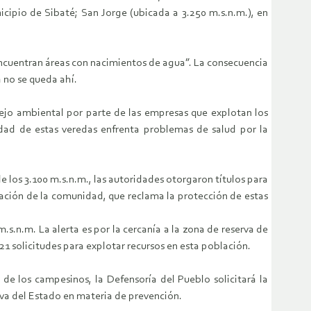
cipio de Sibaté; San Jorge (ubicada a 3.250 m.s.n.m.), en
encuentran áreas con nacimientos de agua”. La consecuencia
 no se queda ahí.
ejo ambiental por parte de las empresas que explotan los
idad de estas veredas enfrenta problemas de salud por la
e los 3.100 m.s.n.m., las autoridades otorgaron títulos para
ización de la comunidad, que reclama la protección de estas
.s.n.m. La alerta es por la cercanía a la zona de reserva de
1 solicitudes para explotar recursos en esta población.
 de los campesinos, la Defensoría del Pueblo solicitará la
va del Estado en materia de prevención.