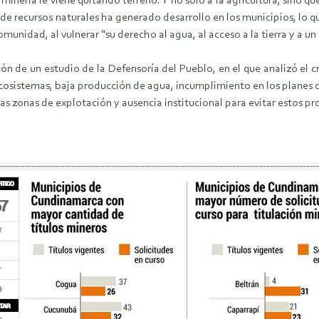
 minería le viene quitando terreno. Y no sólo a la agricultura, sino
 de recursos naturales ha generado desarrollo en los municipios, lo q
omunidad, al vulnerar “su derecho al agua, al acceso a la tierra y a u
sión de un estudio de la Defensoría del Pueblo, en el que analizó el
ecosistemas, baja producción de agua, incumplimiento en los planes
las zonas de explotación y ausencia institucional para evitar estos p