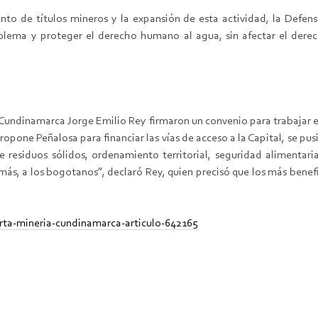
o de títulos mineros y la expansión de esta actividad, la Defen
oblema y proteger el derecho humano al agua, sin afectar el derec
Cundinamarca Jorge Emilio Rey firmaron un convenio para trabajar e
ropone Peñalosa para financiar las vías de acceso a la Capital, se p
 residuos sólidos, ordenamiento territorial, seguridad alimenta
emás, a los bogotanos”, declaró Rey, quien precisó que los más benefi
rta-mineria-cundinamarca-articulo-642165