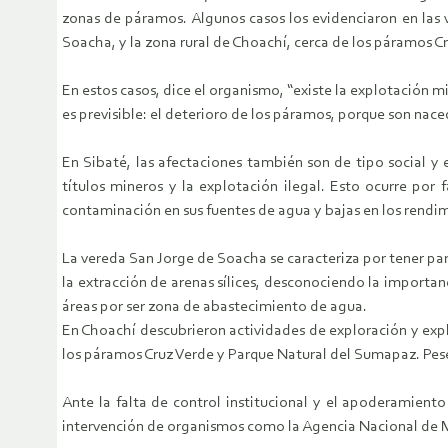
zonas de páramos. Algunos casos los evidenciaron en las 
Soacha, y la zona rural de Choachí, cerca de los páramos C
En estos casos, dice el organismo, “existe la explotación
es previsible: el deterioro de los páramos, porque son nac
En Sibaté, las afectaciones también son de tipo social 
títulos mineros y la explotación ilegal. Esto ocurre po
contaminación en sus fuentes de agua y bajas en los rendimi
La vereda San Jorge de Soacha se caracteriza por tener part
la extracción de arenas sílices, desconociendo la importan
áreas por ser zona de abastecimiento de agua.
En Choachí descubrieron actividades de exploración y explot
los páramos Cruz Verde y Parque Natural del Sumapaz. Pese 
Ante la falta de control institucional y el apoderamiento
intervención de organismos como la Agencia Nacional de Mi