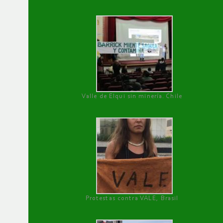
Valle de Elqui sin minería. Chile
Protestas contra VALE, Brasil