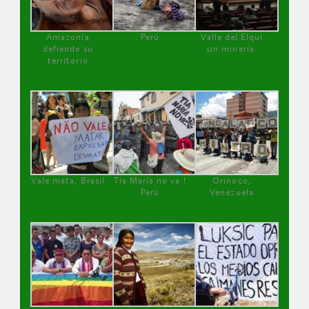
Amazonía
Perú
Valle del Elqui
defiende su
sin minería.
territorio
Vale mata, Brasil
Tía María no va !
Orinoco,
Perú
Venezuela