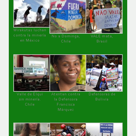
Wirakutas luchan
contra la minería
No a Dominga,
VALE mata,
en México
Chile
Brasil
Valle de Elqui
Atentan contra
Defensoras de
sin minería.
la Defensora
Bolivia
Chile
Francisca
Márquez