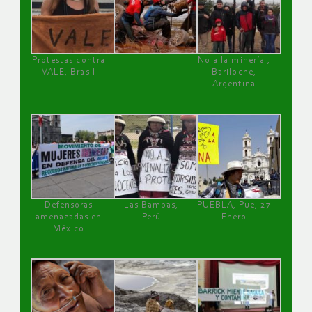
Protestas contra
No a la minería ,
VALE, Brasil
Bariloche,
Argentina
Defensoras
Las Bambas,
PUEBLA, Pue, 27
amenazadas en
Perú
Enero
México