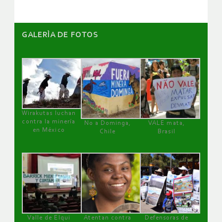
GALERÌA DE FOTOS
Wirakutas luchan
contra la minería
No a Dominga,
VALE mata,
en México
Chile
Brasil
Valle de Elqui
Atentan contra
Defensoras de