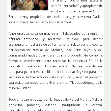
mineras y funcionarios estatales
para “cuentearlos” y apropiarse de
sus terrenos desde que el Grupo
Ferrominero, propiedad de José Larrea, y la Minera Autlán
incursionaron hace cuatro años en la zona.
Ante una asamblea de más de 2 mil delegados de la región –
náhuatl, totonacos y mestizos– reunidos para definir
estrategias en defensa de su territorio, el relato corre a cuenta
del presidente auxiliar de Atoluca, José Cruz Reyes, y del
comisariado ejidal, Juan Casanova, a propósito de cómo se
formó el movimiento para rechazar la construcción de la
hidroeléctrica Atexaco. Primero aclaran: “No se trata de una
obra para generar electricidad para la población, sino para unir
las futuras hidroeléctricas del río Apulco y servir al proyecto
extractivo conocido como El Aretón, en Tlatlauquitepec, de la
minera Autlán”.
Todo empezó en 2011, con la llegada de Rafael Moreno Valle al
gobierno poblano, cuando inauguraron la central
hidroeléctrica de Atexaco, en coinversión con el Grupo