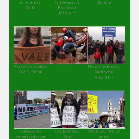
sin minería.
la Defensora
Bolivia
Chile
Francisca
Márquez
Protestas contra
No a la minería ,
VALE, Brasil
Bariloche,
Argentina
Defensoras
Las Bambas,
PUEBLA, Pue, 27
amenazadas en
Perú
Enero