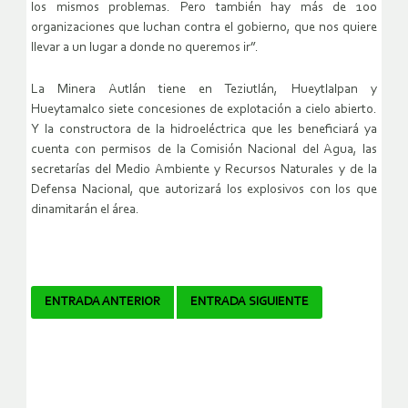
los mismos problemas. Pero también hay más de 100
organizaciones que luchan contra el gobierno, que nos quiere
llevar a un lugar a donde no queremos ir”.
La Minera Autlán tiene en Teziutlán, Hueytlalpan y
Hueytamalco siete concesiones de explotación a cielo abierto.
Y la constructora de la hidroeléctrica que les beneficiará ya
cuenta con permisos de la Comisión Nacional del Agua, las
secretarías del Medio Ambiente y Recursos Naturales y de la
Defensa Nacional, que autorizará los explosivos con los que
dinamitarán el área.
Navegador
ENTRADA ANTERIOR
ENTRADA SIGUIENTE
de
artículos