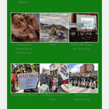
México
Amazonía
Perú
Valle del Elqui
defiende su
sin minería.
territorio
Vale mata, Brasil
Tía María no va !
Orinoco,
Perú
Venezuela