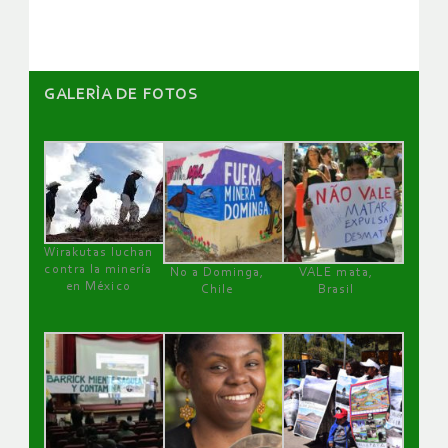
GALERÌA DE FOTOS
Wirakutas luchan
contra la minería
No a Dominga,
VALE mata,
en México
Chile
Brasil