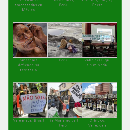
Defensoras
Las Bambas,
PUEBLA, Pue, 27
amenazadas en
Perú
Enero
México
Amazonía
Perú
Valle del Elqui
defiende su
sin minería.
territorio
Vale mata, Brasil
Tía María no va !
Orinoco,
Perú
Venezuela