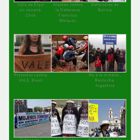
Valle de Elqui
Atentan contra
Defensoras de
sin minería.
la Defensora
Bolivia
Chile
Francisca
Márquez
Protestas contra
No a la minería ,
VALE, Brasil
Bariloche,
Argentina