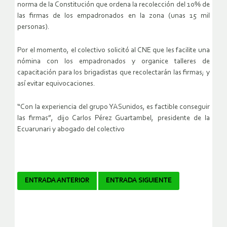
norma de la Constitución que ordena la recolección del 10% de
las firmas de los empadronados en la zona (unas 15 mil
personas).
Por el momento, el colectivo solicitó al CNE que les facilite una
nómina con los empadronados y organice talleres de
capacitación para los brigadistas que recolectarán las firmas; y
así evitar equivocaciones.
“Con la experiencia del grupo YASunidos, es factible conseguir
las firmas”, dijo Carlos Pérez Guartambel, presidente de la
Ecuarunari y abogado del colectivo
Navegador
ENTRADA ANTERIOR
ENTRADA SIGUIENTE
de
artículos