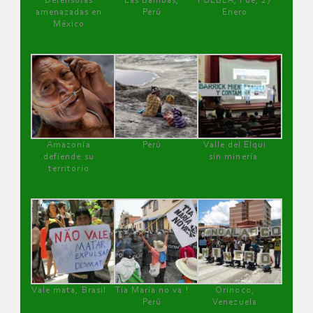
Defensoras
Las Bambas,
PUEBLA, Pue, 27
amenazadas en
Perú
Enero
México
Amazonía
Perú
Valle del Elqui
defiende su
sin minería.
territorio
Vale mata, Brasil
Tía María no va !
Orinoco,
Perú
Venezuela