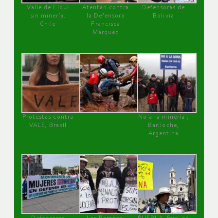
Valle de Elqui
Atentan contra
Defensoras de
sin minería.
la Defensora
Bolivia
Chile
Francisca
Márquez
Protestas contra
No a la minería ,
VALE, Brasil
Bariloche,
Argentina