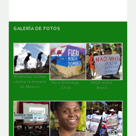
GALERÌA DE FOTOS
Wirakutas luchan
contra la minería
No a Dominga,
VALE mata,
en México
Chile
Brasil