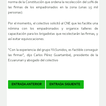
norma de la Constitución que ordena la recolección del 10% de
las firmas de los empadronados en la zona (unas 15 mil
personas).
Por el momento, el colectivo solicitó al CNE que les facilite una
nómina con los empadronados y organice talleres de
capacitación para los brigadistas que recolectarán las firmas; y
así evitar equivocaciones.
“Con la experiencia del grupo YASunidos, es factible conseguir
las firmas”, dijo Carlos Pérez Guartambel, presidente de la
Ecuarunari y abogado del colectivo
Navegador
ENTRADA ANTERIOR
ENTRADA SIGUIENTE
de
artículos