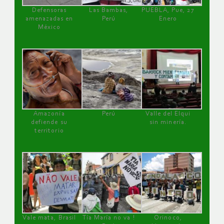
Defensoras
Las Bambas,
PUEBLA, Pue, 27
amenazadas en
Perú
Enero
México
Amazonía
Perú
Valle del Elqui
defiende su
sin minería.
territorio
Vale mata, Brasil
Tía María no va !
Orinoco,