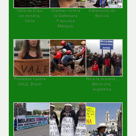
Valle de Elqui
Atentan contra
Defensoras de
sin minería.
la Defensora
Bolivia
Chile
Francisca
Márquez
Protestas contra
No a la minería ,
VALE, Brasil
Bariloche,
Argentina