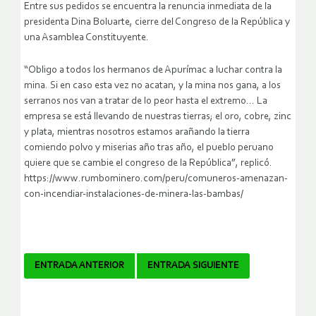
Entre sus pedidos se encuentra la renuncia inmediata de la
presidenta Dina Boluarte, cierre del Congreso de la República y
una Asamblea Constituyente.
“Obligo a todos los hermanos de Apurímac a luchar contra la
mina. Si en caso esta vez no acatan, y la mina nos gana, a los
serranos nos van a tratar de lo peor hasta el extremo… La
empresa se está llevando de nuestras tierras; el oro, cobre, zinc
y plata, mientras nosotros estamos arañando la tierra
comiendo polvo y miserias año tras año, el pueblo peruano
quiere que se cambie el congreso de la República”, replicó.
https://www.rumbominero.com/peru/comuneros-amenazan-
con-incendiar-instalaciones-de-minera-las-bambas/
Navegador
ENTRADA ANTERIOR
ENTRADA SIGUIENTE
de