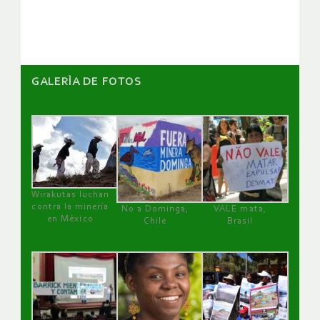
artículos
GALERÌA DE FOTOS
Wirakutas luchan
contra la minería
No a Dominga,
VALE mata,
en México
Chile
Brasil