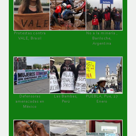
Protestas contra
No a la minería ,
VALE, Brasil
Bariloche,
Argentina
Defensoras
Las Bambas,
PUEBLA, Pue, 27
amenazadas en
Perú
Enero
México