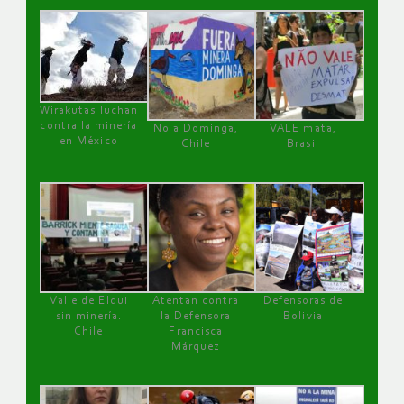
Wirakutas luchan
contra la minería
No a Dominga,
VALE mata,
en México
Chile
Brasil
Valle de Elqui
Atentan contra
Defensoras de
sin minería.
la Defensora
Bolivia
Chile
Francisca
Márquez