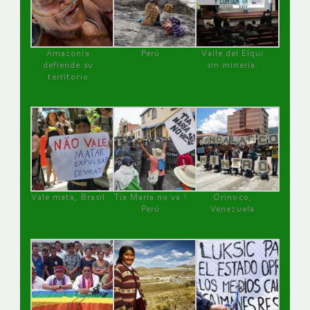
Amazonía
Perú
Valle del Elqui
defiende su
sin minería.
territorio
Vale mata, Brasil
Tía María no va !
Orinoco,
Perú
Venezuela