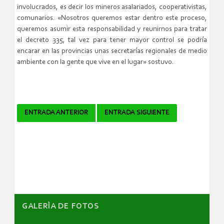
involucrados, es decir los mineros asalariados, cooperativistas,
comunarios. «Nosotros queremos estar dentro este proceso,
queremos asumir esta responsabilidad y reunirnos para tratar
el decreto 335, tal vez para tener mayor control se podría
encarar en las provincias unas secretarías regionales de medio
ambiente con la gente que vive en el lugar» sostuvo.
Navegador
ENTRADA ANTERIOR
ENTRADA SIGUIENTE
de
artículos
GALERÌA DE FOTOS