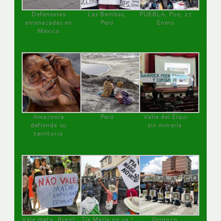
Defensoras
Las Bambas,
PUEBLA, Pue, 27
amenazadas en
Perú
Enero
México
Amazonía
Perú
Valle del Elqui
defiende su
sin minería.
territorio
Vale mata, Brasil
Tía María no va !
Orinoco,