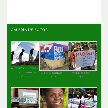
artículos
GALERÌA DE FOTOS
Wirakutas luchan
contra la minería
No a Dominga,
VALE mata,
en México
Chile
Brasil