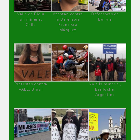
Valle de Elqui
Atentan contra
Defensoras de
sin minería.
la Defensora
Bolivia
Chile
Francisca
Márquez
Protestas contra
No a la minería ,
VALE, Brasil
Bariloche,
Argentina