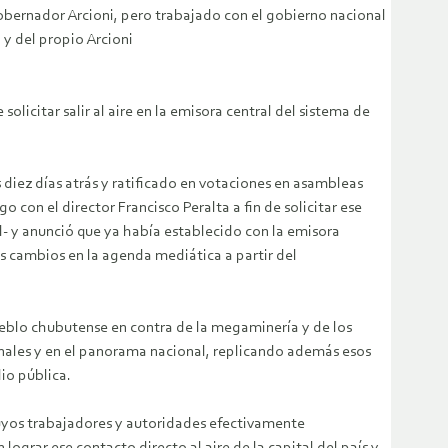
obernador Arcioni, pero trabajado con el gobierno nacional
 y del propio Arcioni
licitar salir al aire en la emisora central del sistema de
diez días atrás y ratificado en votaciones en asambleas
 con el director Francisco Peralta a fin de solicitar ese
el- y anunció que ya había establecido con la emisora
os cambios en la agenda mediática a partir del
pueblo chubutense en contra de la megaminería y de los
onales y en el panorama nacional, replicando además esos
io pública.
-cuyos trabajadores y autoridades efectivamente