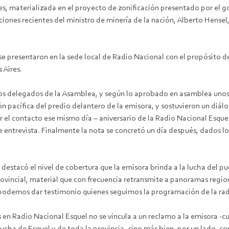
es, materializada en el proyecto de zonificación presentado por el g
ones recientes del ministro de minería de la nación, Alberto Hensel,
 presentaron en la sede local de Radio Nacional con el propósito de so
 Aires.
dos delegados de la Asamblea, y según lo aprobado en asamblea unos 
n pacífica del predio delantero de la emisora, y sostuvieron un diálogo
ar el contacto ese mismo día – aniversario de la Radio Nacional Esqu
 de entrevista. Finalmente la nota se concretó un día después, dados l
r destacó el nivel de cobertura que la emisora brinda a la lucha del 
provincial, material que con frecuencia retransmite a panoramas regi
e podemos dar testimonio quienes seguimos la programación de la rad
s en Radio Nacional Esquel no se vincula a un reclamo a la emisora 