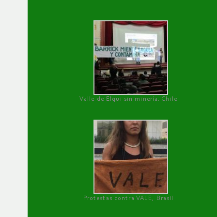
Valle de Elqui sin minería. Chile
Protestas contra VALE, Brasil