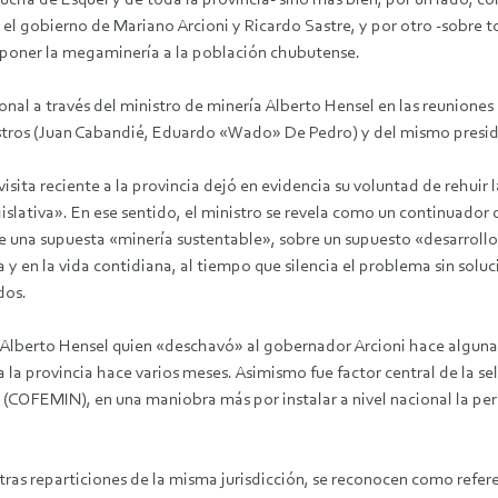
 de Esquel y de toda la provincia- sino más bien, por un lado, con l
or el gobierno de Mariano Arcioni y Ricardo Sastre, y por otro -sobre 
mponer la megaminería a la población chubutense.
onal a través del ministro de minería Alberto Hensel en las reuniones o
istros (Juan Cabandié, Eduardo «Wado» De Pedro) y del mismo presid
sita reciente a la provincia dejó en evidencia su voluntad de rehuir 
egislativa». En ese sentido, el ministro se revela como un continuador
re una supuesta «minería sustentable», sobre un supuesto «desarroll
a y en la vida contidiana, al tiempo que silencia el problema sin so
dos.
ía Alberto Hensel quien «deschavó» al gobernador Arcioni hace algun
la provincia hace varios meses. Asimismo fue factor central de la sel
(COFEMIN), en una maniobra más por instalar a nivel nacional la pe
ras reparticiones de la misma jurisdicción, se reconocen como refere