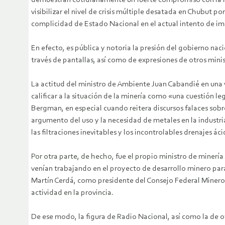
demuestran cotidianamente un fuerte compromiso con la lucha
visibilizar el nivel de crisis múltiple desatada en Chubut p
complicidad de Estado Nacional en el actual intento de i
En efecto, es pública y notoria la presión del gobierno naci
través de pantallas, así como de expresiones de otros min
La actitud del ministro de Ambiente Juan Cabandié en una vi
calificar a la situación de la minería como «una cuestión l
Bergman, en especial cuando reitera discursos falaces sob
argumento del uso y la necesidad de metales en la industri
las filtraciones inevitables y los incontrolables drenajes áci
Por otra parte, de hecho, fue el propio ministro de miner
venían trabajando en el proyecto de desarrollo minero para 
Martín Cerdá, como presidente del Consejo Federal Minero 
actividad en la provincia.
De ese modo, la figura de Radio Nacional, así como la de ot