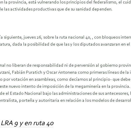
la provincia, está vulnerando los principios del federalismo, el cuid
de las actividades productivas que de su sanidad dependen.
día siguiente, jueves 26, sobre la ruta nacional 40, , con bloqueos in
slatura, dada la posibilidad de que las y los diputados avanzaran en e
nal no liberan de responsabilidad ni de perversión al gobierno provin
zani, Fabián Puratich y Oscar Antonena como primeras líneas de la in
o por votación en asambleas, como decíamos al principio- que debe 
 este nuevo intento de imposición de la megaminería en la provincia
esde el Estado Nacional bajo las administraciones de sus antecesores, 
tralista, porteña y autoritaria en relación a los modelos de desarro
LRA 9 y en ruta 40