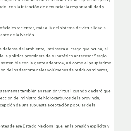
ograr ese contacto directo al aire de la capital del país y
todo- con la intención de denunciar la responsabilidad y
ficiales recientes, más allá del sistema de virtualidad a
ente de la Nación.
la defensa del ambiente, intrínseca al cargo que ocupa, al
 de la política prominera de su patético antecesor Sergio
o sostenible con la gente adentro», así como el paupérrimo
lución de los descomunales volúmenes de residuos mineros,
as semanas también en reunión virtual, cuando declaró que
ección del ministro de hidrocarburos de la provincia,
rcepción de una supuesta aceptación popular de la
ntes de ese Estado Nacional que, en la presión explícita y