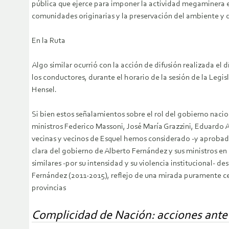
pública que ejerce para imponer la actividad megaminera en 
comunidades originarias y la preservación del ambiente y 
En la Ruta
Algo similar ocurrió con la acción de difusión realizada el 
los conductores, durante el horario de la sesión de la Legi
Hensel.
Si bien estos señalamientos sobre el rol del gobierno nacio
ministros Federico Massoni, José María Grazzini, Eduardo Ar
vecinas y vecinos de Esquel hemos considerado -y aprobad
clara del gobierno de Alberto Fernández y sus ministros en
similares -por su intensidad y su violencia institucional- d
Fernández (2011-2015), reflejo de una mirada puramente cen
provincias
Complicidad de Nación: acciones ante 