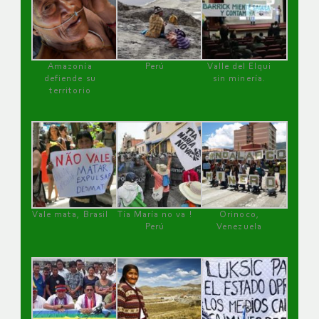
Amazonía
Perú
Valle del Elqui
defiende su
sin minería.
territorio
Vale mata, Brasil
Tía María no va !
Orinoco,
Perú
Venezuela