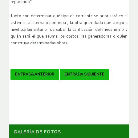
reparando”.
Junto con determinar qué tipo de corriente se priorizará en el
sistema -si alterna o continua-, la otra gran duda que surgió a
nivel parlamentario fue saber la tarificación del mecanismo y
quién será el que asuma los costos: las generadoras o quien
construya determinadas obras.
Navegador
ENTRADA ANTERIOR
ENTRADA SIGUIENTE
de
artículos
GALERÌA DE FOTOS