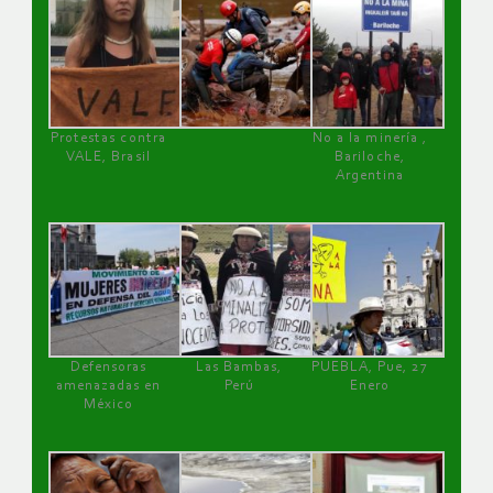
Protestas contra
No a la minería ,
VALE, Brasil
Bariloche,
Argentina
Defensoras
Las Bambas,
PUEBLA, Pue, 27
amenazadas en
Perú
Enero
México