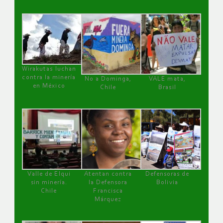
Wirakutas luchan
contra la minería
No a Dominga,
VALE mata,
en México
Chile
Brasil
Valle de Elqui
Atentan contra
Defensoras de
sin minería.
la Defensora
Bolivia
Chile
Francisca
Márquez