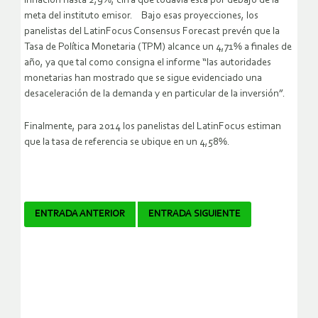
inflación hasta 2,9%, cifra que todavía está por debajo de la
meta del instituto emisor. Bajo esas proyecciones, los
panelistas del LatinFocus Consensus Forecast prevén que la
Tasa de Política Monetaria (TPM) alcance un 4,71% a finales de
año, ya que tal como consigna el informe “las autoridades
monetarias han mostrado que se sigue evidenciado una
desaceleración de la demanda y en particular de la inversión”.
Finalmente, para 2014 los panelistas del LatinFocus estiman
que la tasa de referencia se ubique en un 4,58%.
Navegador
ENTRADA ANTERIOR
ENTRADA SIGUIENTE
de
artículos