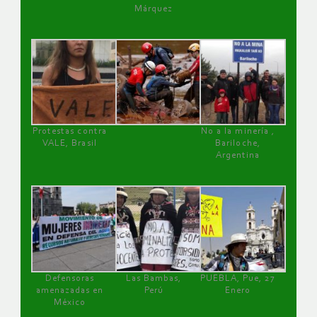
Márquez
Protestas contra
No a la minería ,
VALE, Brasil
Bariloche,
Argentina
Defensoras
Las Bambas,
PUEBLA, Pue, 27
amenazadas en
Perú
Enero
México