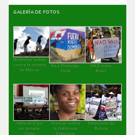
GALERÌA DE FOTOS
Wirakutas luchan
contra la minería
No a Dominga,
VALE mata,
en México
Chile
Brasil
Valle de Elqui
Atentan contra
Defensoras de
sin minería.
la Defensora
Bolivia
Chile
Francisca