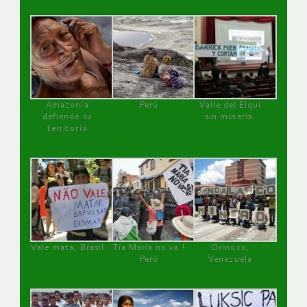
Amazonía
Perú
Valle del Elqui
defiende su
sin minería.
territorio
Vale mata, Brasil
Tía María no va !
Orinoco,
Perú
Venezuela