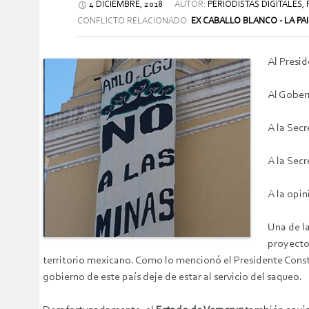
4 DICIEMBRE, 2018
AUTOR:
PERIODISTAS DIGITALES,
CONFLICTO RELACIONADO:
EX CABALLO BLANCO - LA PA
Al Presi
Al Gober
A la Secr
A la Sec
A la opin
Una de la
proyecto
territorio mexicano. Como lo mencionó el Presidente Cons
gobierno de este país deje de estar al servicio del saqueo.