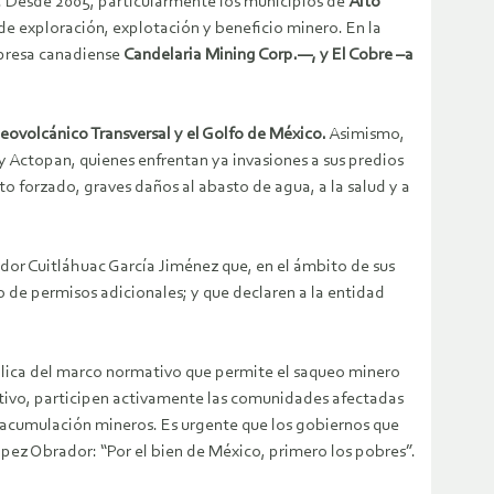
s. Desde 2005, particularmente los municipios de
Alto
de exploración, explotación y beneficio minero. En la
mpresa canadiense
Candelaria Mining Corp.—, y El Cobre –a
Neovolcánico Transversal y el Golfo de México.
Asimismo,
y Actopan, quienes enfrentan ya invasiones a sus predios
to forzado, graves daños al abasto de agua, a la salud y a
or Cuitláhuac García Jiménez que, en el ámbito de sus
de permisos adicionales; y que declaren a la entidad
ública del marco normativo que permite el saqueo minero
mativo, participen activamente las comunidades afectadas
y acumulación mineros. Es urgente que los gobiernos que
pez Obrador: “Por el bien de México, primero los pobres”.