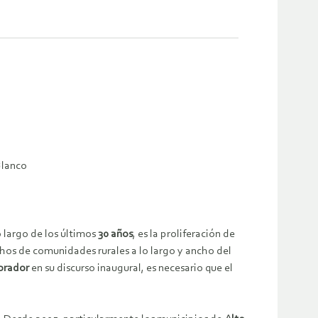
Blanco
 largo de los últimos
30 años
, es la proliferación de
hos de comunidades rurales a lo largo y ancho del
brador
en su discurso inaugural, es necesario que el