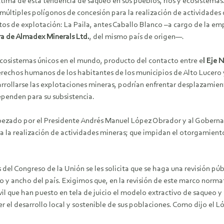
tima de esta tendencia de saqueo en sus pueblos, ríos y ecosistema
múltiples polígonos de concesión para la realización de actividades 
tos de explotación: La Paila, antes Caballo Blanco –a cargo de la e
ra de Almadex Minerals Ltd.
, del mismo país de origen—.
ecosistemas únicos en el mundo, producto del contacto entre e
l Eje 
erechos humanos de los habitantes de los municipios de Alto Lucero 
arrollarse las explotaciones mineras, podrían enfrentar desplazamien
ependen para su subsistencia.
bezado por el Presidente Andrés Manuel López Obrador y al Gobernad
la realización de actividades mineras; que impidan el otorgamiento 
 del Congreso de la Unión se les solicita que se haga una revisión p
rgo y ancho del país. Exigimos que, en la revisión de este marco nor
vil que han puesto en tela de juicio el modelo extractivo de saqueo 
l desarrollo local y sostenible de sus poblaciones. Como dijo el Ló