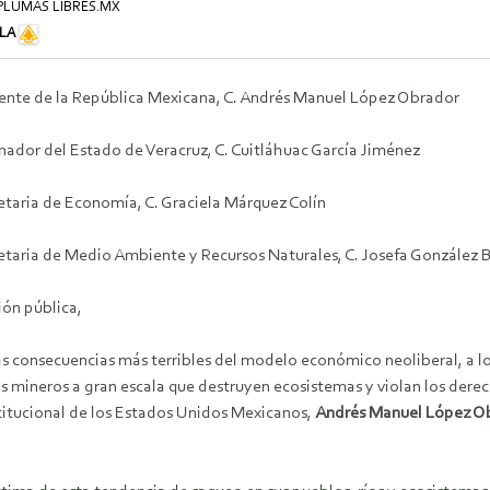
 PLUMAS LIBRES.MX
ILA
dente de la República Mexicana, C. Andrés Manuel López Obrador
nador del Estado de Veracruz, C. Cuitláhuac García Jiménez
etaria de Economía, C. Graciela Márquez Colín
retaria de Medio Ambiente y Recursos Naturales, C. Josefa González 
ión pública,
s consecuencias más terribles del modelo económico neoliberal, a lo
s mineros a gran escala que destruyen ecosistemas y violan los derec
titucional de los Estados Unidos Mexicanos,
Andrés Manuel López O