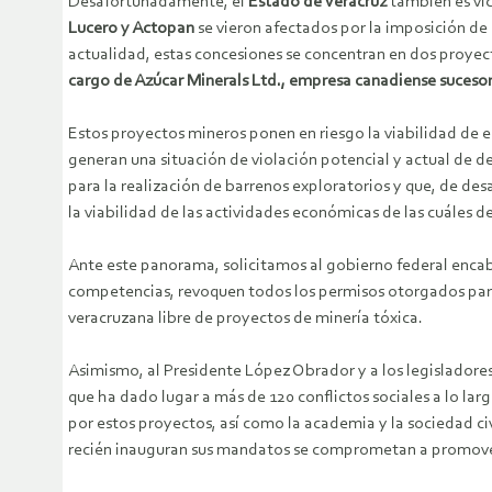
Desafortunadamente, el
Estado de Veracruz
también es víc
Lucero y Actopan
se vieron afectados por la imposición de 
actualidad, estas concesiones se concentran en dos proyec
cargo de Azúcar Minerals Ltd., empresa canadiense suceso
Estos proyectos mineros ponen en riesgo la viabilidad de 
generan una situación de violación potencial y actual de d
para la realización de barrenos exploratorios y que, de des
la viabilidad de las actividades económicas de las cuáles d
Ante este panorama, solicitamos al gobierno federal enca
competencias, revoquen todos los permisos otorgados para 
veracruzana libre de proyectos de minería tóxica.
Asimismo, al Presidente López Obrador y a los legisladores
que ha dado lugar a más de 120 conflictos sociales a lo la
por estos proyectos, así como la academia y la sociedad ci
recién inauguran sus mandatos se comprometan a promover e