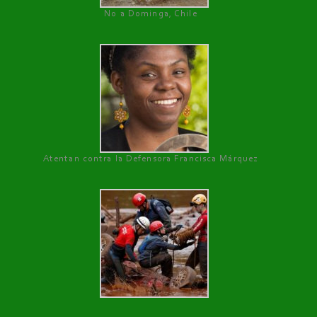
No a Dominga, Chile
Atentan contra la Defensora Francisca Márquez