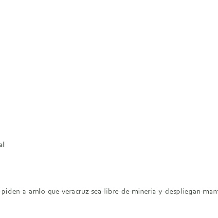
al
s-piden-a-amlo-que-veracruz-sea-libre-de-mineria-y-despliegan-man