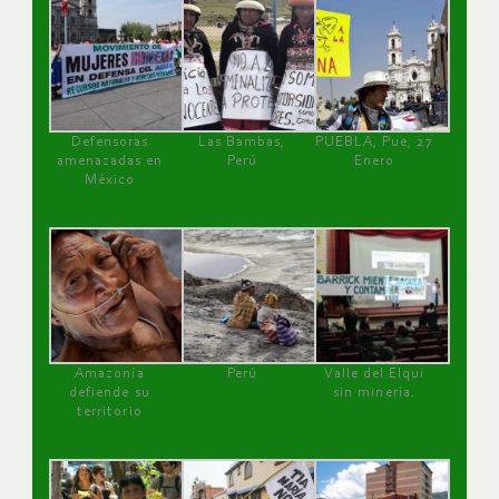
Defensoras
Las Bambas,
PUEBLA, Pue, 27
amenazadas en
Perú
Enero
México
Amazonía
Perú
Valle del Elqui
defiende su
sin minería.
territorio