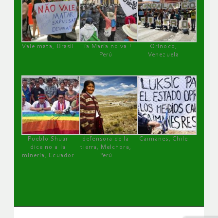
Vale mata, Brasil
Tía María no va !
Orinoco,
Perú
Venezuela
Pueblo Shuar
defensora de la
Caimanes, Chile
dice no a la
tierra, Melchora,
minería, Ecuador
Perú