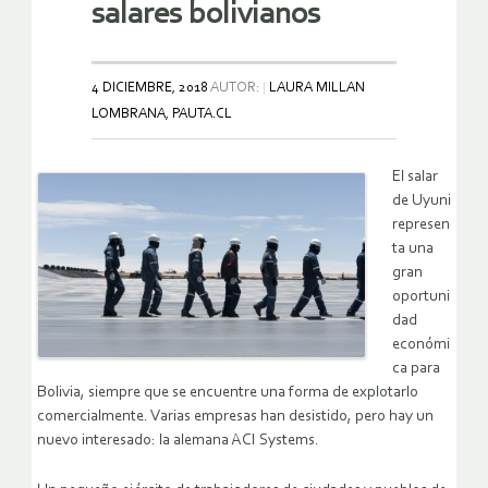
salares bolivianos
4 DICIEMBRE, 2018
AUTOR:
LAURA MILLAN
LOMBRANA, PAUTA.CL
El salar
de Uyuni
represen
ta una
gran
oportuni
dad
económi
ca para
Bolivia, siempre que se encuentre una forma de explotarlo
comercialmente. Varias empresas han desistido, pero hay un
nuevo interesado: la alemana ACI Systems.