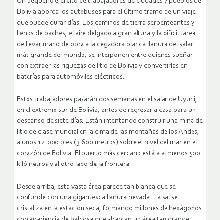
Un pequeño ejército de trabajadores de ciudades y pueblos de
Bolivia aborda los autobuses para el último tramo de un viaje
que puede durar días. Los caminos de tierra serpenteantes y
llenos de baches, el aire delgado a gran altura y la difícil tarea
de llevar mano de obra a la cegadora blanca llanura del salar
más grande del mundo, se interponen entre quienes sueñan
con extraer las riquezas de litio de Bolivia y convertirlas en
baterías para automóviles eléctricos.
Estos trabajadores pasarán dos semanas en el salar de Uyuni,
en el extremo sur de Bolivia, antes de regresar a casa para un
descanso de siete días. Están intentando construir una mina de
litio de clase mundial en la cima de las montañas de los Andes,
a unos 12.000 pies (3.600 metros) sobre el nivel del mar en el
corazón de Bolivia. El puerto más cercano está a al menos 500
kilómetros y al otro lado de la frontera.
Desde arriba, esta vasta área parece tan blanca que se
confunde con una gigantesca llanura nevada. La sal se
cristaliza en la estación seca, formando millones de hexágonos
con apariencia de baldosa que abarcan un área tan grande