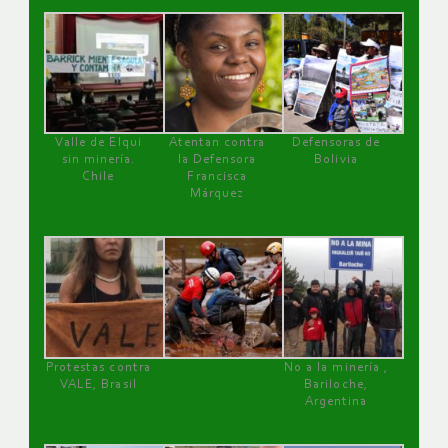
Valle de Elqui
Atentan contra
Defensoras de
sin minería.
la Defensora
Bolivia
Chile
Francisca
Márquez
Protestas contra
No a la minería ,
VALE, Brasil
Bariloche,
Argentina