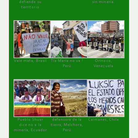
defiende su
sin minería.
territorio
Vale mata, Brasil
Tía María no va !
Orinoco,
Perú
Venezuela
Pueblo Shuar
defensora de la
Caimanes, Chile
dice no a la
tierra, Melchora,
minería, Ecuador
Perú