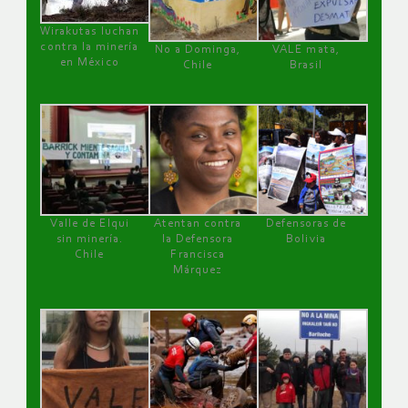
Wirakutas luchan
contra la minería
No a Dominga,
VALE mata,
en México
Chile
Brasil
Valle de Elqui
Atentan contra
Defensoras de
sin minería.
la Defensora
Bolivia
Chile
Francisca
Márquez