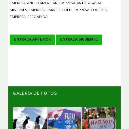
EMPRESA: ANGLO AMERICAN
,
EMPRESA: ANTOFAGASTA
MINERALS
,
EMPRESA: BARRICK GOLD
,
EMPRESA: CODELCO
,
EMPRESA: ESCONDIDA
Navegador
ENTRADA ANTERIOR
ENTRADA SIGUIENTE
de
artículos
GALERÌA DE FOTOS