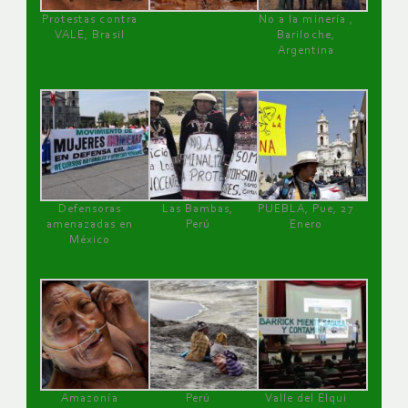
Protestas contra
No a la minería ,
VALE, Brasil
Bariloche,
Argentina
Defensoras
Las Bambas,
PUEBLA, Pue, 27
amenazadas en
Perú
Enero
México
Amazonía
Perú
Valle del Elqui