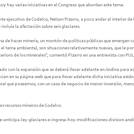
oy hay varias iniciativas en el Congreso que abordan este tema.
nte ejecutivo de Codelco, Nelson Pizarro, a poco andar al interior de
ncluía la afectación sobre seis glaciares.
rma de hacer minería, un montón de políticas públicas que emergen co
, el tema ambiental, son situaciones relativamente nuevas, que le p
eterioro de los minerales”, comentó Pizarro en una entrevista con 
nado con la expansión que se deberá llevar adelante en Andina para 
cian en su página web que para llevar adelante dicha iniciativa está
eral que poseemos, con un caso de negocio de menor inversión, menor 
 los recursos mineros de Codelco.
anticipa-ley-glaciares-e-ingresa-hoy-modificaciones-division-andi