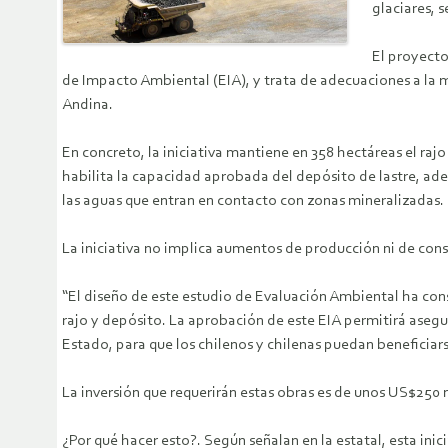
glaciares, 
El proyect
de Impacto Ambiental (EIA), y trata de adecuaciones a la mi
Andina.
En concreto, la iniciativa mantiene en 358 hectáreas el raj
habilita la capacidad aprobada del depósito de lastre, ad
las aguas que entran en contacto con zonas mineralizadas. 
La iniciativa no implica aumentos de producción ni de cons
“El diseño de este estudio de Evaluación Ambiental ha consi
rajo y depósito. La aprobación de este EIA permitirá asegu
Estado, para que los chilenos y chilenas puedan beneficiars
La inversión que requerirán estas obras es de unos US$250 
¿Por qué hacer esto?. Según señalan en la estatal, esta inic