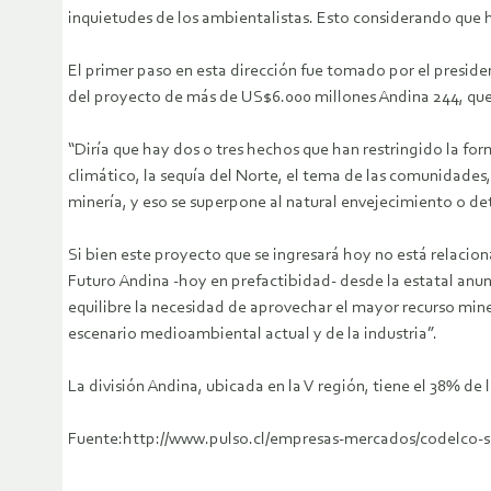
inquietudes de los ambientalistas. Esto considerando que h
El primer paso en esta dirección fue tomado por el preside
del proyecto de más de US$6.000 millones Andina 244, que i
“Diría que hay dos o tres hechos que han restringido la fo
climático, la sequía del Norte, el tema de las comunidades
minería, y eso se superpone al natural envejecimiento o d
Si bien este proyecto que se ingresará hoy no está relacio
Futuro Andina -hoy en prefactibidad- desde la estatal anun
equilibre la necesidad de aprovechar el mayor recurso min
escenario medioambiental actual y de la industria”.
La división Andina, ubicada en la V región, tiene el 38% de
Fuente:http://www.pulso.cl/empresas-mercados/codelco-se-