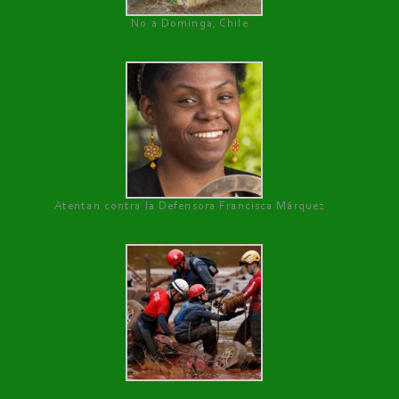
No a Dominga, Chile
Atentan contra la Defensora Francisca Márquez