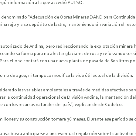
según información a la que accedió PULSO.
o denominado “Adecuación de Obras Mineras DAND para Continuidad O
na rajo y a su depósito de lastre, manteniendo sin variación el rest
o autorizado de Andina, pero redireccionando la explotación minera ha
ecuando su forma para no afectar glaciares de roca y reforzando sus
Para ello se contará con una nueva planta de pasada de 600 litros por
umo de agua, ni tampoco modifica la vida útil actual de la división.
derado las variables ambientales a través de medidas efectivas para 
rar la continuidad operacional de División Andina, la mantención del
e con los recursos naturales del país”, explican desde Codelco.
millones y su construcción tomará 36 meses. Durante ese período se 
iativa busca anticiparse a una eventual regulación sobre la actividad