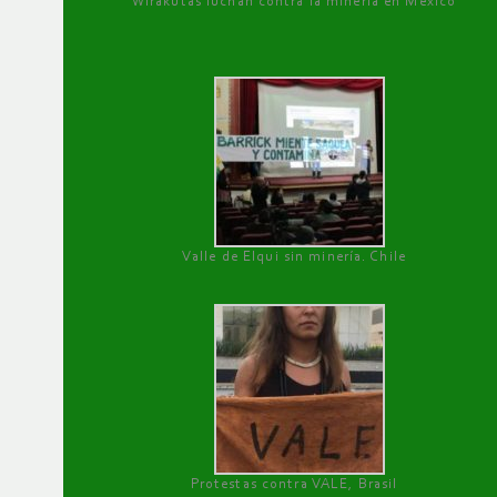
Wirakutas luchan contra la minería en México
Valle de Elqui sin minería. Chile
Protestas contra VALE, Brasil