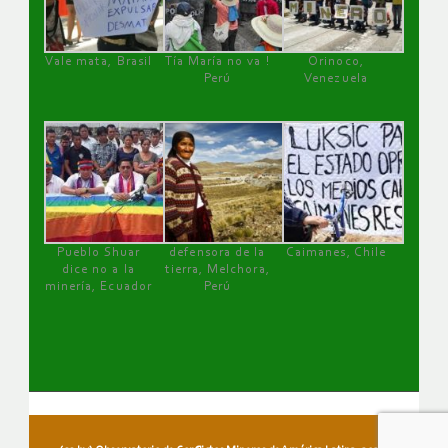
Vale mata, Brasil
Tía María no va !
Orinoco,
Perú
Venezuela
Pueblo Shuar
defensora de la
Caimanes, Chile
dice no a la
tierra, Melchora,
minería, Ecuador
Perú