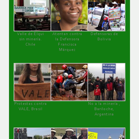
Valle de Elqui
Atentan contra
Defensoras de
sin minería.
la Defensora
Bolivia
Chile
Francisca
Márquez
Protestas contra
No a la minería ,
VALE, Brasil
Bariloche,
Argentina