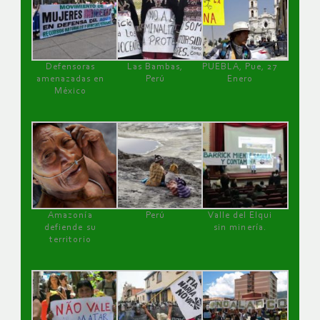
Defensoras
Las Bambas,
PUEBLA, Pue, 27
amenazadas en
Perú
Enero
México
Amazonía
Perú
Valle del Elqui
defiende su
sin minería.
territorio