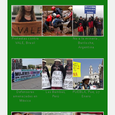
Protestas contra
No a la minería ,
VALE, Brasil
Bariloche,
Argentina
Defensoras
Las Bambas,
PUEBLA, Pue, 27
amenazadas en
Perú
Enero
México