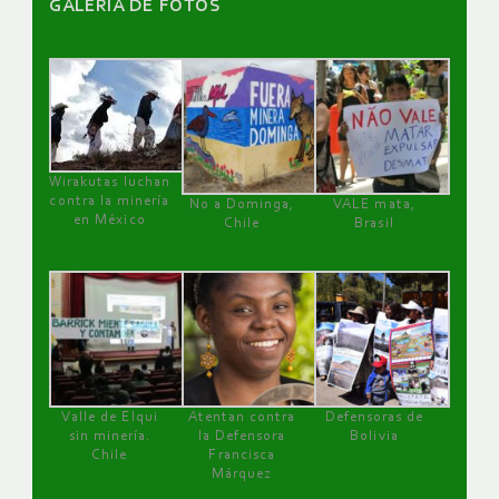
GALERÌA DE FOTOS
Wirakutas luchan
contra la minería
No a Dominga,
VALE mata,
en México
Chile
Brasil
Valle de Elqui
Atentan contra
Defensoras de
sin minería.
la Defensora
Bolivia
Chile
Francisca
Márquez