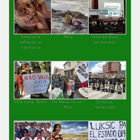
Amazonía
Perú
Valle del Elqui
defiende su
sin minería.
territorio
Vale mata, Brasil
Tía María no va !
Orinoco,
Perú
Venezuela