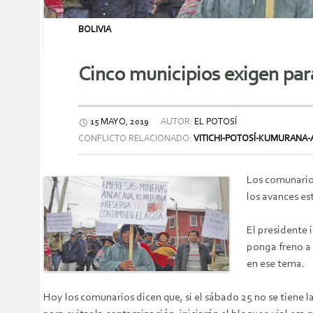
BOLIVIA
Cinco municipios exigen par
15 MAYO, 2019
AUTOR:
EL POTOSÍ
CONFLICTO RELACIONADO:
VITICHI-POTOSÍ-KUMURANA
Los comunarios
los avances es
El presidente
ponga freno a 
en ese tema.
Hoy los comunarios dicen que, si el sábado 25 no se tiene 