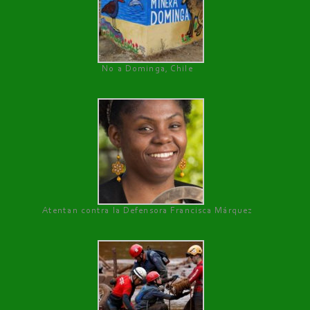
No a Dominga, Chile
Atentan contra la Defensora Francisca Márquez