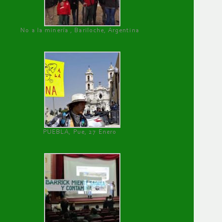
No a la minería , Bariloche, Argentina
PUEBLA, Pue, 27 Enero