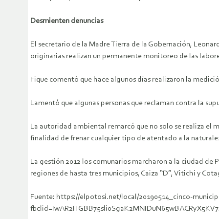
Desmienten denuncias
El secretario de la Madre Tierra de la Gobernación, Leonard
originarias realizan un permanente monitoreo de las labor
Fique comentó que hace algunos días realizaron la medición
Lamentó que algunas personas que reclaman contra la supu
La autoridad ambiental remarcó que no solo se realiza el 
finalidad de frenar cualquier tipo de atentado a la naturale
La gestión 2012 los comunarios marcharon a la ciudad de
regiones de hasta tres municipios, Caiza “D”, Vitichi y Cota
Fuente: https://elpotosi.net/local/20190514_cinco-munici
fbclid=IwAR2HGBB75sli0SgaK2MNIDuN65wBACRyX5KV7