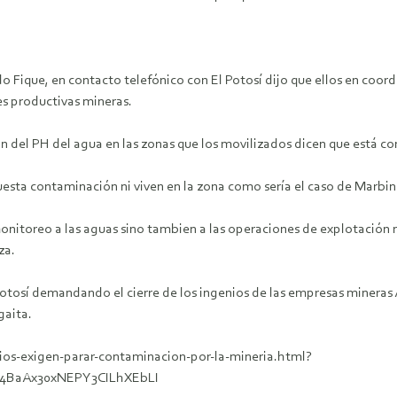
o Fique, en contacto telefónico con El Potosí dijo que ellos en coord
es productivas mineras.
 del PH del agua en las zonas que los movilizados dicen que está co
esta contaminación ni viven en la zona como sería el caso de Marbi
monitoreo a las aguas sino tambien a las operaciones de explotación 
za.
 Potosí demandando el cierre de los ingenios de las empresas mine
gaita.
pios-exigen-parar-contaminacion-por-la-mineria.html?
4BaAx30xNEPY3CILhXEbLI