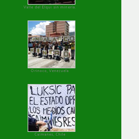
Valle del Elqui sin minería.
Orinoco, Venezuela
Caimanes, Chile