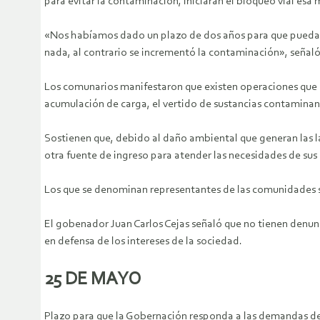
para evitar la contaminación, iniciarán el bloqueo vial esa
«Nos habíamos dado un plazo de dos años para que puedan
nada, al contrario se incrementó la contaminación», señal
Los comunarios manifestaron que existen operaciones que g
acumulación de carga, el vertido de sustancias contaminant
Sostienen que, debido al daño ambiental que generan las la
otra fuente de ingreso para atender las necesidades de sus 
Los que se denominan representantes de las comunidades s
El gobenador Juan Carlos Cejas señaló que no tienen denun
en defensa de los intereses de la sociedad.
25 DE MAYO
Plazo para que la Gobernación responda a las demandas de