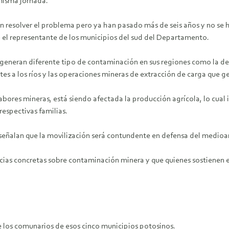
 misma jornada.
 resolver el problema pero ya han pasado más de seis años y no se
ó el representante de los municipios del sud del Departamento.
eneran diferente tipo de contaminación en sus regiones como la de l
es a los ríos y las operaciones mineras de extracción de carga que ge
bores mineras, está siendo afectada la producción agrícola, lo cual 
respectivas familias.
eñalan que la movilización será contundente en defensa del medioam
cias concretas sobre contaminación minera y que quienes sostienen es
 los comunarios de esos cinco municipios potosinos.