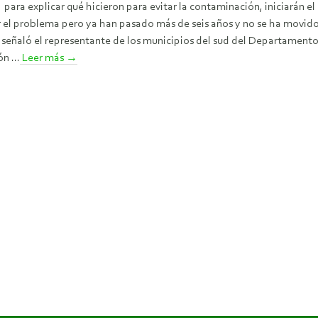
para explicar qué hicieron para evitar la contaminación, iniciarán
r el problema pero ya han pasado más de seis años y no se ha movid
 señaló el representante de los municipios del sud del Departament
n ...
Leer más
→