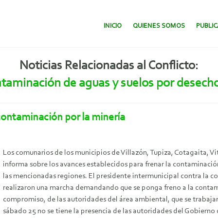
SALTAR AL CONTENIDO.
INICIO
QUIENES SOMOS
PUBLI
Noticias Relacionadas al Conflicto:
ontaminación de aguas y suelos por desech
contaminación por la minería
Los comunarios de los municipios de Villazón, Tupiza, Cotagaita, Vit
informa sobre los avances establecidos para frenar la contaminació
las mencionadas regiones. El presidente intermunicipal contra la 
realizaron una marcha demandando que se ponga freno a la contam
compromiso, de las autoridades del área ambiental, que se trabajar
sábado 25 no se tiene la presencia de las autoridades del Gobierno