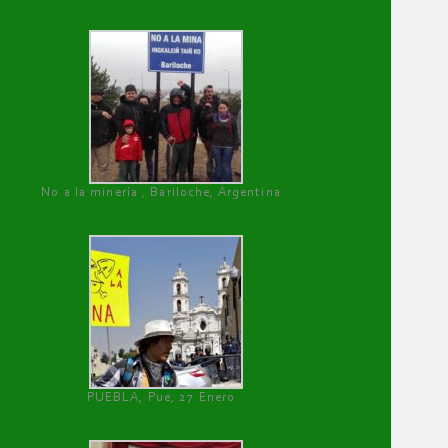
No a la minería , Bariloche, Argentina
PUEBLA, Pue, 27 Enero