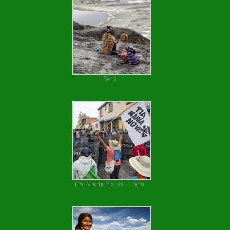
Perú
Tía María no va ! Perú