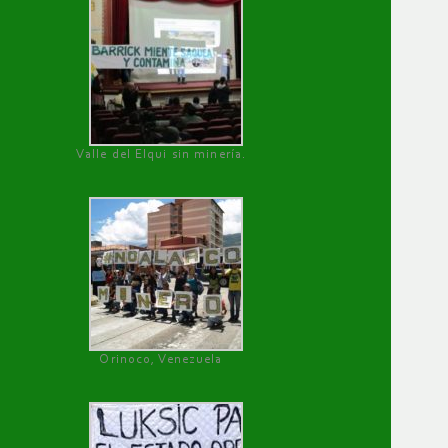
Valle del Elqui sin minería.
Orinoco, Venezuela