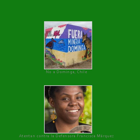
No a Dominga, Chile
Atentan contra la Defensora Francisca Márquez