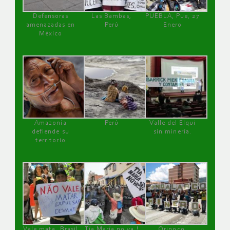
Defensoras
Las Bambas,
PUEBLA, Pue, 27
amenazadas en
Perú
Enero
México
Amazonía
Perú
Valle del Elqui
defiende su
sin minería.
territorio
Vale mata, Brasil
Tía María no va !
Orinoco,