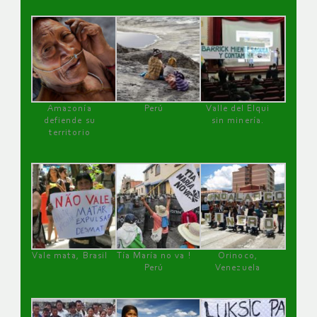
Amazonía
Perú
Valle del Elqui
defiende su
sin minería.
territorio
Vale mata, Brasil
Tía María no va !
Orinoco,
Perú
Venezuela