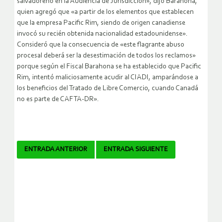
salvadoreño en la Audiencia de Jurisdicción», dijo Barahona,
quien agregó que «a partir de los elementos que establecen
que la empresa Pacific Rim, siendo de origen canadiense
invocó su recién obtenida nacionalidad estadounidense».
Consideró que la consecuencia de «este flagrante abuso
procesal deberá ser la desestimación de todos los reclamos»
porque según el Fiscal Barahona se ha establecido que Pacific
Rim, intentó maliciosamente acudir al CIADI, amparándose a
los beneficios del Tratado de Libre Comercio, cuando Canadá
no es parte de CAFTA-DR».
Navegador
ENTRADA ANTERIOR
ENTRADA SIGUIENTE
de
artículos