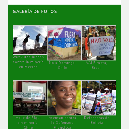
GALERÌA DE FOTOS
Wirakutas luchan
contra la minería
No a Dominga,
VALE mata,
en México
Chile
Brasil
Valle de Elqui
Atentan contra
Defensoras de
sin minería.
la Defensora
Bolivia
Chile
Francisca