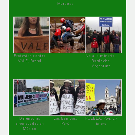
Márquez
Protestas contra
No a la minería ,
VALE, Brasil
Bariloche,
Argentina
Defensoras
Las Bambas,
PUEBLA, Pue, 27
amenazadas en
Perú
Enero
México