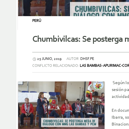
PERÚ
Chumbivilcas: Se posterga
25 JUNIO, 2019
AUTOR:
DHSF.PE
CONFLICTO RELACIONADO:
LAS BAMBAS- APURIMAC-CO
Según los
sesión p
actividad
En docume
Ibarra, s
Binaciona