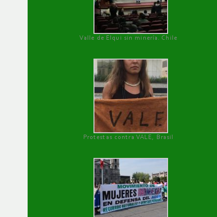
Valle de Elqui sin minería. Chile
Protestas contra VALE, Brasil