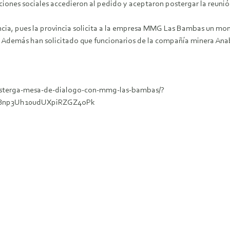
iones sociales accedieron al pedido y aceptaron postergar la reunió
cia, pues la provincia solicita a la empresa MMG Las Bambas un mont
os. Además han solicitado que funcionarios de la compañía minera Anab
posterga-mesa-de-dialogo-con-mmg-las-bambas/?
N8np3Uh10udUXpiRZGZ4oPk