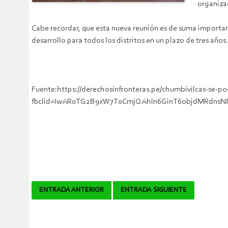
organizac
Cabe recordar, que esta nueva reunión es de suma importan
desarrollo para todos los distritos en un plazo de tres añ
Fuente:https://derechosinfronteras.pe/chumbivilcas-se-
fbclid=IwAR0TG2B9xW7T0CmjQAhln6GinT6objdMRdns
Navegador
ENTRADA ANTERIOR
ENTRADA SIGUIENTE
de