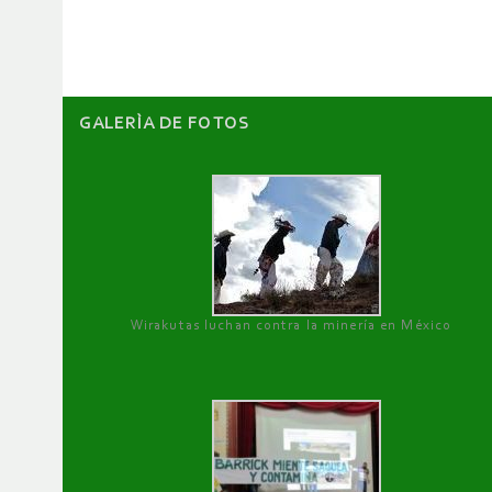
artículos
GALERÌA DE FOTOS
Wirakutas luchan contra la minería en México