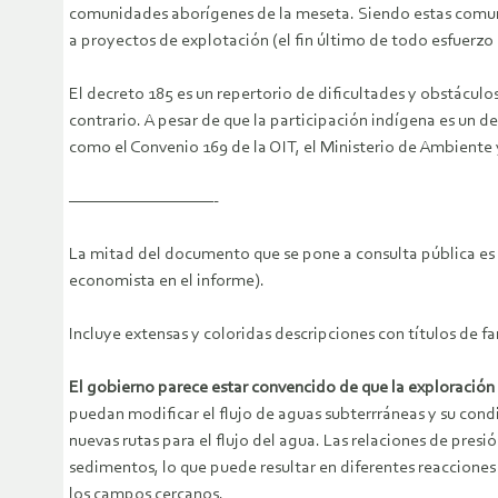
comunidades aborígenes de la meseta. Siendo estas comun
a proyectos de explotación (el fin último de todo esfuerzo
El decreto 185 es un repertorio de dificultades y obstácul
contrario. A pesar de que la participación indígena es un de
como el Convenio 169 de la OIT, el Ministerio de Ambiente 
——————————-
La mitad del documento que se pone a consulta pública es 
economista en el informe).
Incluye extensas y coloridas descripciones con títulos de
El gobierno parece estar convencido de que la exploració
puedan modificar el flujo de aguas subterrráneas y su con
nuevas rutas para el flujo del agua. Las relaciones de pres
sedimentos, lo que puede resultar en diferentes reacciones
los campos cercanos.