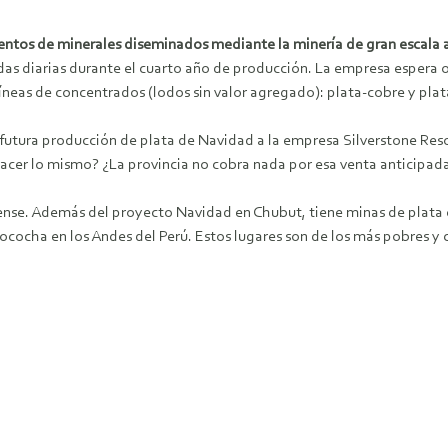
entos de minerales diseminados mediante la minería de gran escala a
das diarias durante el cuarto año de producción. La empresa espera o
líneas de concentrados (lodos sin valor agregado): plata-cobre y pla
 futura producción de plata de Navidad a la empresa Silverstone Res
acer lo mismo? ¿La provincia no cobra nada por esa venta anticipad
nse. Además del proyecto Navidad en Chubut, tiene minas de plata e
rococha en los Andes del Perú. Estos lugares son de los más pobres