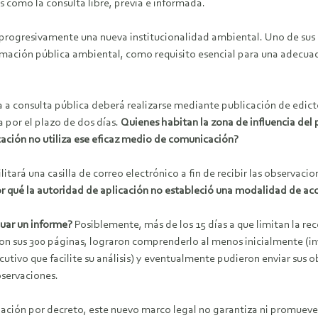
como la consulta libre, previa e informada.
progresivamente una nueva institucionalidad ambiental. Uno de sus pi
ormación pública ambiental, como requisito esencial para una adecua
a a consulta pública deberá realizarse mediante publicación de edict
ia por el plazo de dos días.
Quienes habitan la zona de influencia del
icación no utiliza ese eficaz medio de comunicación?
litará una casilla de correo electrónico a fin de recibir las observaci
r qué la autoridad de aplicación no estableció una modalidad de acc
uar un informe?
Posiblemente, más de los 15 días a que limitan la re
ron sus 300 páginas, lograron comprenderlo al menos inicialmente (in
cutivo que facilite su análisis) y eventualmente pudieron enviar sus
bservaciones.
ación por decreto, este nuevo marco legal no garantiza ni promueve 