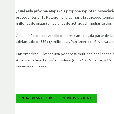
¿Cuál es la próxima etapa? Se propone explotar los yacimi
precedentes en la Patagonia: alcanzaría las 110,000 tonela
millones de onzas) en 20 años de actividad, mediante dos 
Aquiline Resources vendió de forma anticipada parte de la
adelantado de US$17 millones. ¿Pan American Silver va a h
Pan American Silver es una poderosa multinacional canadie
América Latina: Potosí en Bolivia (mina San Vicente) y Mo
inmensas riquezas.
Navegador
ENTRADA ANTERIOR
ENTRADA SIGUIENTE
de