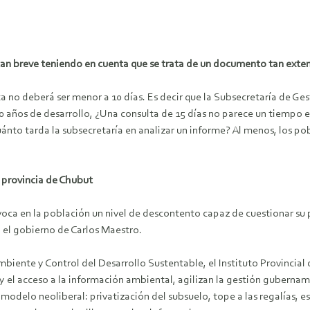
 tan breve teniendo en cuenta que se trata de un documento tan exte
a no deberá ser menor a 10 días. Es decir que la Subsecretaría de G
i 10 años de desarrollo, ¿Una consulta de 15 días no parece un tiemp
ánto tarda la subsecretaría en analizar un informe? Al menos, los p
a provincia de Chubut
ovoca en la población un nivel de descontento capaz de cuestionar su
a el gobierno de Carlos Maestro.
biente y Control del Desarrollo Sustentable, el Instituto Provincia
 y el acceso a la información ambiental, agilizan la gestión gubername
odelo neoliberal: privatización del subsuelo, tope a las regalías, est