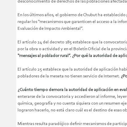
desconocimiento de derechos de las poblaciones afectadas 
En los últimos años, el gobierno de Chubut ha establecido 
regular los “mecanismos que garanticen el acceso a la inf
Evaluación de Impacto Ambiental”.
El artículo 24 del decreto 185 establece que la convocatori
por la obra o actividad y en el Boletín Oficial de la provinc
“mensajes al poblador rural”. ¿Por qué la autoridad de apl
El artículo 25 establece que la autoridad de aplicación habi
pobladores de la meseta no tienen servicio de Internet.
¿Po
¿Cuánto tiempo demora la autoridad de aplicación en eval
enterarse de la convocatoria y accedieron al informe, leye
química, geografía y no cuenta siquiera con un resumen eje
lograron hacerlo, no está claro cuál es el destino de esas o
Mientras resulta paradójico definir mecanismos de particip