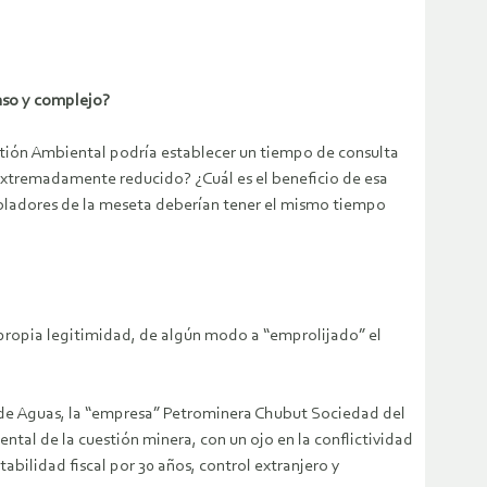
nso y complejo?
estión Ambiental podría establecer un tiempo de consulta
o extremadamente reducido? ¿Cuál es el beneficio de esa
obladores de la meseta deberían tener el mismo tiempo
 propia legitimidad, de algún modo a “emprolijado” el
l de Aguas, la “empresa” Petrominera Chubut Sociedad del
ntal de la cuestión minera, con un ojo en la conflictividad
abilidad fiscal por 30 años, control extranjero y