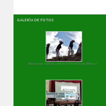
GALERÌA DE FOTOS
Wirakutas luchan contra la minería en México