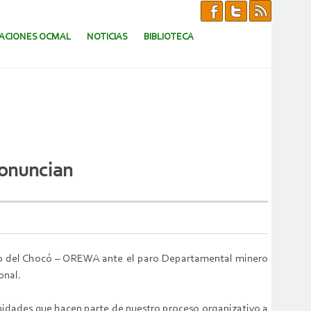
CACIONES OCMAL
NOTICIAS
BIBLIOTECA
ronuncian
nto del Chocó – OREWA ante el paro Departamental minero
onal.
unidades que hacen parte de nuestro proceso organizativo a