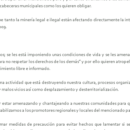
 cabeceras municipales como los quieren obligar.
tanto la minería legal e ilegal están afectando directamente la int
009.
hos; se les está imponiendo unas condiciones de vida y se les ame
a no respetar los derechos de los demás” y por ello quieren atropell
imiento libre e informado.
a actividad que está destruyendo nuestra cultura, procesos organiza
 malos vicios así como desplazamiento y desterritorialización.
estar amenazando y chantajeando a nuestras comunidades para que
nsabilizamos a los promotores regionales y locales del mencionado p
ar medidas de precaución para evitar hechos que lamentar si se 