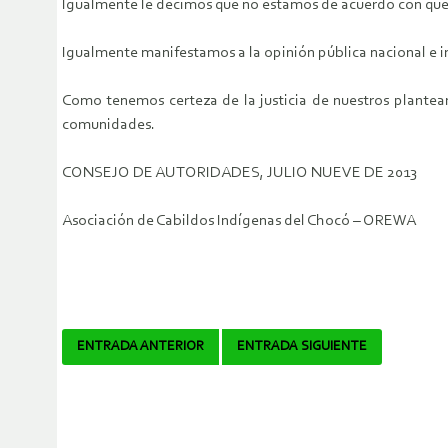
Igualmente le decimos que no estamos de acuerdo con que el
Igualmente manifestamos a la opinión pública nacional e i
Como tenemos certeza de la justicia de nuestros planteam
comunidades.
CONSEJO DE AUTORIDADES, JULIO NUEVE DE 2013
Asociación de Cabildos Indígenas del Chocó – OREWA
Navegador
ENTRADA ANTERIOR
ENTRADA SIGUIENTE
de
artículos