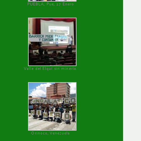
PUEBLA, Pue, 27 Enero
Valle del Elqui sin minería.
Orinoco, Venezuela