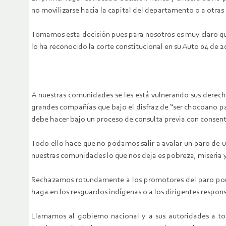
no movilizarse hacia la capital del departamento o a otras
Tomamos esta decisión pues para nosotros es muy claro que 
lo ha reconocido la corte constitucional en su Auto 04 de 2
A nuestras comunidades se les está vulnerando sus derec
grandes compañías que bajo el disfraz de “ser chocoano par
debe hacer bajo un proceso de consulta previa con consent
Todo ello hace que no podamos salir a avalar un paro de un
nuestras comunidades lo que nos deja es pobreza, miseria y
Rechazamos rotundamente a los promotores del paro por 
haga en los resguardos indígenas o a los dirigentes respo
Llamamos al gobierno nacional y a sus autoridades a tom