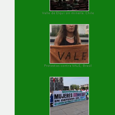
Valle de Elqui sin minería. Chile
Protestas contra VALE, Brasil