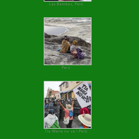
Las Bambas, Perú
Perú
Tía María no va ! Perú