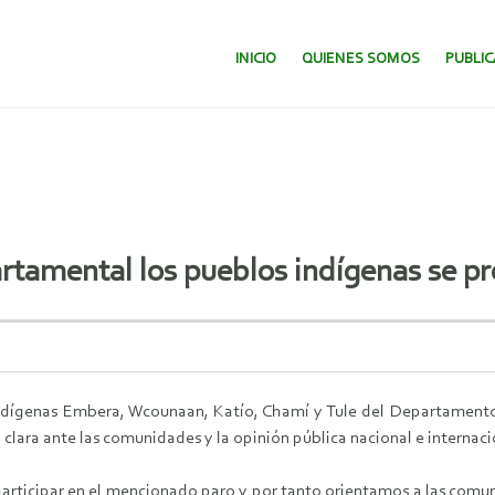
SALTAR AL CONTENIDO.
INICIO
QUIENES SOMOS
PUBLI
rtamental los pueblos indígenas se p
 Indígenas Embera, Wcounaan, Katío, Chamí y Tule del Departame
n clara ante las comunidades y la opinión pública nacional e internaci
o participar en el mencionado paro y por tanto orientamos a las com