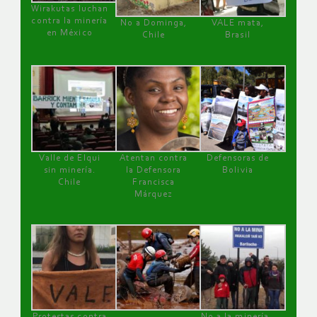
Wirakutas luchan
contra la minería
No a Dominga,
VALE mata,
en México
Chile
Brasil
Valle de Elqui
Atentan contra
Defensoras de
sin minería.
la Defensora
Bolivia
Chile
Francisca
Márquez
Protestas contra
No a la minería ,