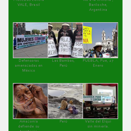
VALE, Brasil
Bariloche,
Argentina
Defensoras
Las Bambas,
PUEBLA, Pue, 27
amenazadas en
Perú
Enero
México
Amazonía
Perú
Valle del Elqui
defiende su
sin minería.