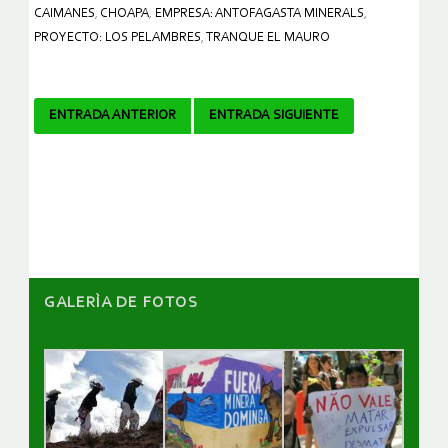
CAIMANES
,
CHOAPA
,
EMPRESA: ANTOFAGASTA MINERALS
,
PROYECTO: LOS PELAMBRES
,
TRANQUE EL MAURO
Navegador
ENTRADA ANTERIOR
ENTRADA SIGUIENTE
de
artículos
GALERÌA DE FOTOS