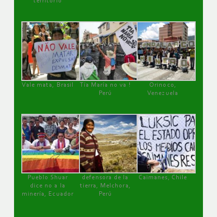
territorio
Vale mata, Brasil
Tía María no va !
Orinoco,
Perú
Venezuela
Pueblo Shuar
defensora de la
Caimanes, Chile
dice no a la
tierra, Melchora,
minería, Ecuador
Perú