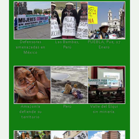
Defensoras
Las Bambas,
PUEBLA, Pue, 27
amenazadas en
Perú
Enero
México
Amazonía
Perú
Valle del Elqui
defiende su
sin minería.
territorio