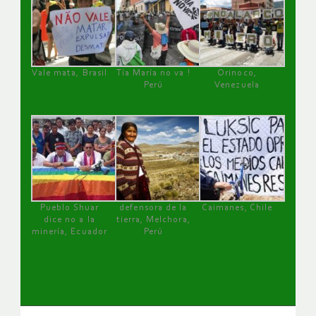
Vale mata, Brasil
Tía María no va !
Orinoco,
Perú
Venezuela
Pueblo Shuar
defensora de la
Caimanes, Chile
dice no a la
tierra, Melchora,
minería, Ecuador
Perú