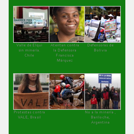
Valle de Elqui
Atentan contra
Defensoras de
sin minería.
la Defensora
Bolivia
Chile
Francisca
Márquez
Protestas contra
No a la minería ,
VALE, Brasil
Bariloche,
Argentina