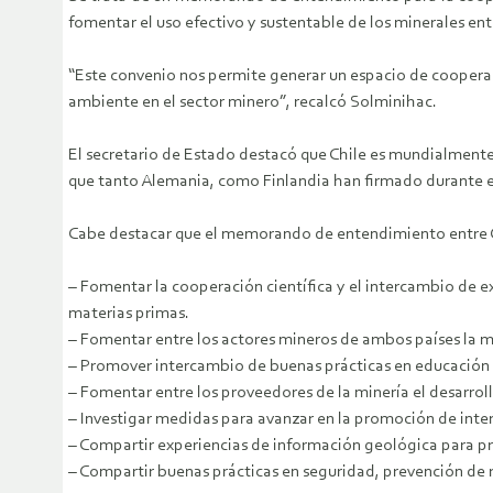
fomentar el uso efectivo y sustentable de los minerales en
“Este convenio nos permite generar un espacio de cooperac
ambiente en el sector minero”, recalcó Solminihac.
El secretario de Estado destacó que Chile es mundialmente 
que tanto Alemania, como Finlandia han firmado durante 
Cabe destacar que el memorando de entendimiento entre Chi
– Fomentar la cooperación científica y el intercambio de e
materias primas.
– Fomentar entre los actores mineros de ambos países la 
– Promover intercambio de buenas prácticas en educación 
– Fomentar entre los proveedores de la minería el desarrol
– Investigar medidas para avanzar en la promoción de inte
– Compartir experiencias de información geológica para p
– Compartir buenas prácticas en seguridad, prevención de r