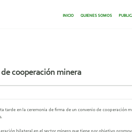
SALTAR AL CONTENIDO.
INICIO
QUIENES SOMOS
PUBLI
o de cooperación minera
ta tarde en la ceremonia de firma de un convenio de cooperación miner
s.
ación bilateral en el sector minero que tiene por objetivo promove