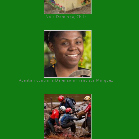
No a Dominga, Chile
Atentan contra la Defensora Francisca Márquez