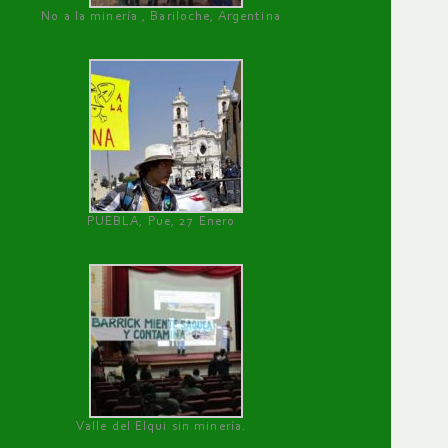
No a la minería , Bariloche, Argentina
PUEBLA, Pue, 27 Enero
Valle del Elqui sin minería.