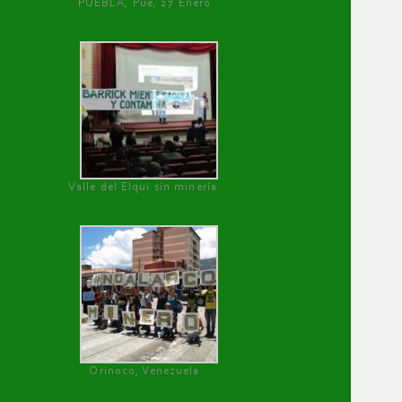
PUEBLA, Pue, 27 Enero
Valle del Elqui sin minería.
Orinoco, Venezuela