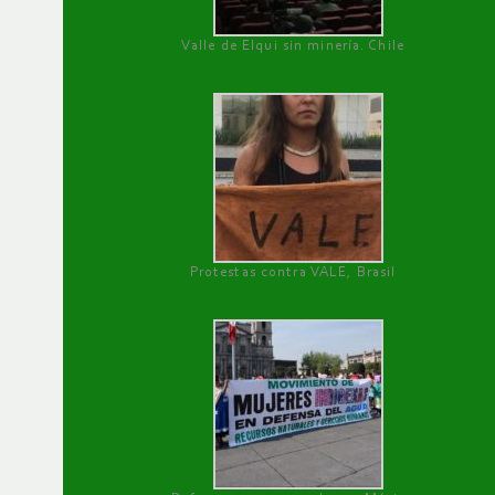
Valle de Elqui sin minería. Chile
Protestas contra VALE, Brasil