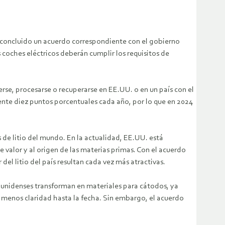
concluido un acuerdo correspondiente con el gobierno
s coches eléctricos deberán cumplir los requisitos de
aerse, procesarse o recuperarse en EE.UU. o en un país con el
nte diez puntos porcentuales cada año, por lo que en 2024
de litio del mundo. En la actualidad, EE.UU. está
 valor y al origen de las materias primas. Con el acuerdo
el litio del país resultan cada vez más atractivas.
dounidenses transforman en materiales para cátodos, ya
o menos claridad hasta la fecha. Sin embargo, el acuerdo