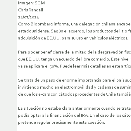
Imagen: SQM
Chris Randall
24/07/2024
Como Bloomberg informa, una delegación chilena encabeza
estadounidense. Según el acuerdo, los productos de litio fa
adquisición de EE.UU. para su uso en vehículos eléctricos.
Para poder beneficiarse de la mitad de la desgravación fisca
que EE.UU. tenga un acuerdo de libre comercio. Este nive
ya se aplicará el 50%. Puede leer más detalles en este artíc
Se trata de un paso de enorme importancia para el país su
invirtiendo mucho en electromovilidad y cadenas de suminist
de que los e-cars con cátodos procedentes de Chile también 
La situación no estaba clara anteriormente cuando se trata
podía optar a la financiación del IRA. En el caso de los c
pretende regular precisamente esta cuestión.