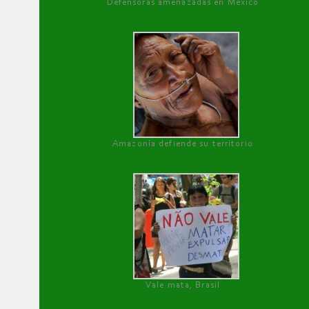
Defensoras amenazadas en México
Amazonía defiende su territorio
Vale mata, Brasil