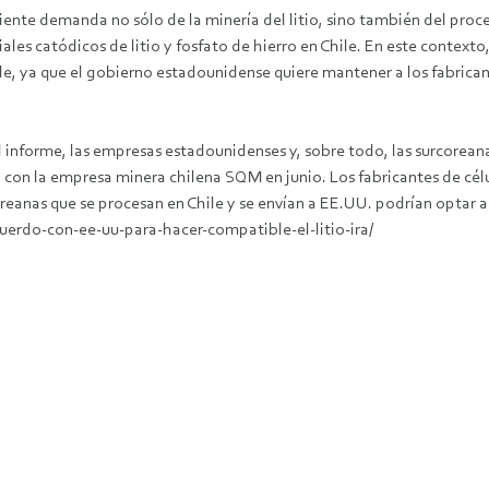
iente demanda no sólo de la minería del litio, sino también del proce
ales catódicos de litio y fosfato de hierro en Chile. En este context
le, ya que el gobierno estadounidense quiere mantener a los fabrica
 informe, las empresas estadounidenses y, sobre todo, las surcoreana
 con la empresa minera chilena SQM en junio. Los fabricantes de cél
eanas que se procesan en Chile y se envían a EE.UU. podrían optar a l
uerdo-con-ee-uu-para-hacer-compatible-el-litio-ira/