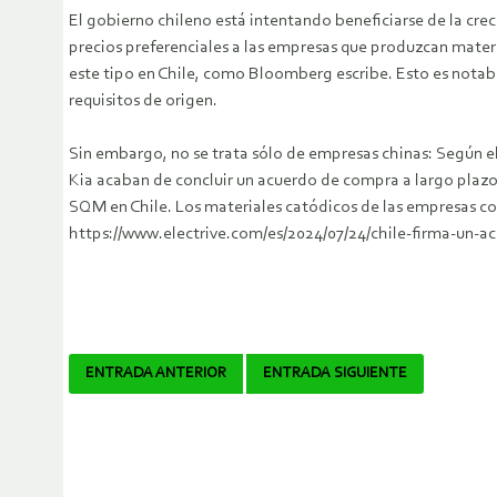
El gobierno chileno está intentando beneficiarse de la crec
precios preferenciales a las empresas que produzcan materi
este tipo en Chile, como Bloomberg escribe. Esto es notab
requisitos de origen.
Sin embargo, no se trata sólo de empresas chinas: Según el
Kia acaban de concluir un acuerdo de compra a largo plazo
SQM en Chile. Los materiales catódicos de las empresas cor
https://www.electrive.com/es/2024/07/24/chile-firma-un-ac
Navegador
ENTRADA ANTERIOR
ENTRADA SIGUIENTE
de
artículos