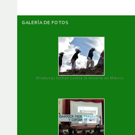
GALERÌA DE FOTOS
Wirakutas luchan contra la minería en México