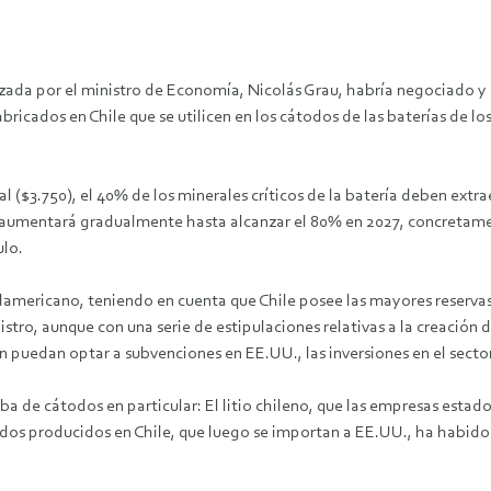
da por el ministro de Economía, Nicolás Grau, habría negociado y 
bricados en Chile que se utilicen en los cátodos de las baterías de lo
l ($3.750), el 40% de los minerales críticos de la batería deben extr
l aumentará gradualmente hasta alcanzar el 80% en 2027, concretame
ulo.
damericano, teniendo en cuenta que Chile posee las mayores reservas 
ro, aunque con una serie de estipulaciones relativas a la creación de
puedan optar a subvenciones en EE.UU., las inversiones en el sector d
ba de cátodos en particular: El litio chileno, que las empresas esta
átodos producidos en Chile, que luego se importan a EE.UU., ha habid