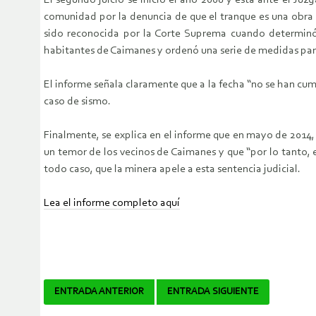
El segundo juicio se inició el año 2008 y está ante el Juz
comunidad por la denuncia de que el tranque es una obra 
sido reconocida por la Corte Suprema cuando determinó e
habitantes de Caimanes y ordenó una serie de medidas para
El informe señala claramente que a la fecha “no se han cu
caso de sismo.
Finalmente, se explica en el informe que en mayo de 2014, 
un temor de los vecinos de Caimanes y que “por lo tanto, 
todo caso, que la minera apele a esta sentencia judicial.
Lea el informe completo aquí
Navegador
ENTRADA ANTERIOR
ENTRADA SIGUIENTE