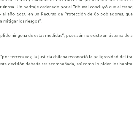
gado de Letras y Garantía de Los Vilos. Fue presentado por varios v
ruinosa. Un peritaje ordenado por el Tribunal concluyó que el tranq
l año 2013, en un Recurso de Protección de 80 pobladores, que e
 mitigar los riesgos”.
mplido ninguna de estas medidas”, pues aún no existe un sistema de a
“por tercera vez, la justicia chilena reconoció la peligrosidad del t
esta decisión debería ser acompañada, así como lo piden los habitant