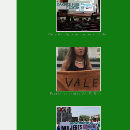
Valle de Elqui sin minería. Chile
Protestas contra VALE, Brasil