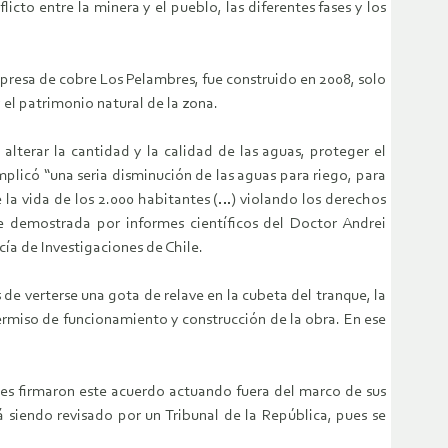
cto entre la minera y el pueblo, las diferentes fases y los
mpresa de cobre Los Pelambres, fue construido en 2008, solo
 el patrimonio natural de la zona.
alterar la cantidad y la calidad de las aguas, proteger el
plicó “una seria disminución de las aguas para riego, para
la vida de los 2.000 habitantes (…) violando los derechos
e demostrada por informes científicos del Doctor Andrei
cía de Investigaciones de Chile.
de verterse una gota de relave en la cubeta del tranque, la
rmiso de funcionamiento y construcción de la obra. En ese
es firmaron este acuerdo actuando fuera del marco de sus
á siendo revisado por un Tribunal de la República, pues se