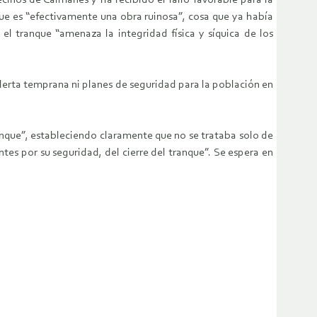
ecinos de Caimanes y ha recibido el fallo favorable para la
ue es “efectivamente una obra ruinosa”, cosa que ya había
l tranque “amenaza la integridad física y síquica de los
lerta temprana ni planes de seguridad para la población en
ranque”, estableciendo claramente que no se trataba solo de
es por su seguridad, del cierre del tranque”. Se espera en