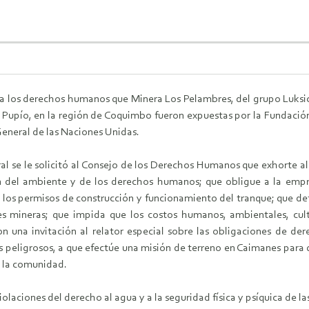
s a los derechos humanos que Minera Los Pelambres, del grupo Luksi
l Pupío, en la región de Coquimbo fueron expuestas por la Fundació
eneral de las Naciones Unidas.
eral se le solicitó al Consejo de los Derechos Humanos que exhorte a
n del ambiente y de los derechos humanos; que obligue a la empr
 los permisos de construcción y funcionamiento del tranque; que de
nes mineras; que impida que los costos humanos, ambientales, cul
n una invitación al relator especial sobre las obligaciones de de
s peligrosos, a que efectúe una misión de terreno en Caimanes para
e la comunidad.
olaciones del derecho al agua y a la seguridad física y psíquica de 