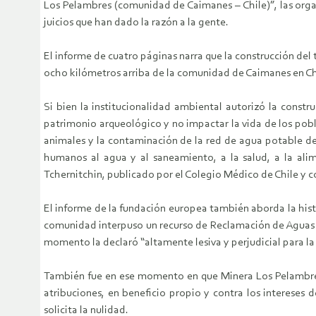
Los Pelambres (comunidad de Caimanes – Chile)”, las organi
juicios que han dado la razón a la gente.
El informe de cuatro páginas narra que la construcción del
ocho kilómetros arriba de la comunidad de Caimanes en Chile
Si bien la institucionalidad ambiental autorizó la constr
patrimonio arqueológico y no impactar la vida de los pobl
animales y la contaminación de la red de agua potable de
humanos al agua y al saneamiento, a la salud, a la ali
Tchernitchin, publicado por el Colegio Médico de Chile y co
El informe de la fundación europea también aborda la histo
comunidad interpuso un recurso de Reclamación de Aguas a
momento la declaró “altamente lesiva y perjudicial para l
También fue en ese momento en que Minera Los Pelambres 
atribuciones, en beneficio propio y contra los intereses 
solicita la nulidad.