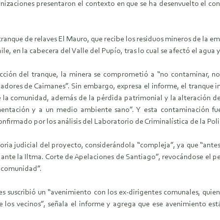
zaciones presentaron el contexto en que se ha desenvuelto el confli
 tranque de relaves El Mauro, que recibe los residuos mineros de la e
, en la cabecera del Valle del Pupío, tras lo cual se afectó el agua y
ucción del tranque, la minera se comprometió a “no contaminar, no 
adores de Caimanes”. Sin embargo, expresa el informe, el tranque im
 la comunidad, además de la pérdida patrimonial y la alteración de 
mentación y a un medio ambiente sano”. Y esta contaminación fu
nfirmado por los análisis del Laboratorio de Criminalística de la Poli
ria judicial del proyecto, considerándola “compleja”, ya que “antes 
nte la Iltma. Corte de Apelaciones de Santiago”, revocándose el pe
a comunidad”.
suscribió un “avenimiento con los ex-dirigentes comunales, quien
de los vecinos”, señala el informe y agrega que ese avenimiento est