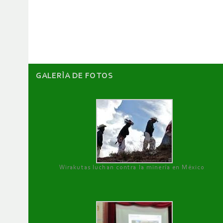
de
artículos
GALERÌA DE FOTOS
Wirakutas luchan contra la minería en México