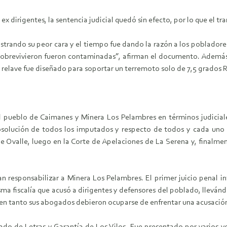
ex dirigentes, la sentencia judicial quedó sin efecto, por lo que el t
strando su peor cara y el tiempo fue dando la razón a los pobladore
 sobrevivieron fueron contaminadas”, afirman el documento. Además,
elave fue diseñado para soportar un terremoto solo de 7,5 grados Ri
el pueblo de Caimanes y Minera Los Pelambres en términos judiciales
solución de todos los imputados y respecto de todos y cada uno d
 de Ovalle, luego en la Corte de Apelaciones de La Serena y, finalm
an responsabilizar a Minera Los Pelambres. El primer juicio penal i
isma fiscalía que acusó a dirigentes y defensores del poblado, lleván
 en tanto sus abogados debieron ocuparse de enfrentar una acusación